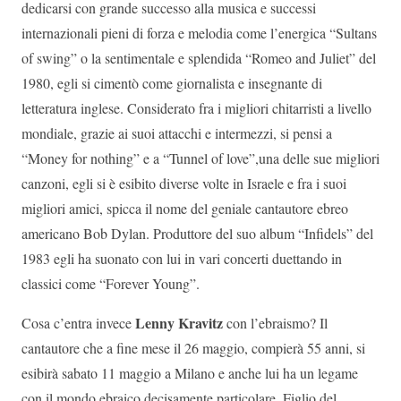
dedicarsi con grande successo alla musica e successi
internazionali pieni di forza e melodia come l’energica “Sultans
of swing” o la sentimentale e splendida “Romeo and Juliet” del
1980, egli si cimentò come giornalista e insegnante di
letteratura inglese. Considerato fra i migliori chitarristi a livello
mondiale, grazie ai suoi attacchi e intermezzi, si pensi a
“Money for nothing” e a “Tunnel of love”,una delle sue migliori
canzoni, egli si è esibito diverse volte in Israele e fra i suoi
migliori amici, spicca il nome del geniale cantautore ebreo
americano Bob Dylan. Produttore del suo album “Infidels” del
1983 egli ha suonato con lui in vari concerti duettando in
classici come “Forever Young”.
Lenny Kravitz
Cosa c’entra invece
con l’ebraismo? Il
cantautore che a fine mese il 26 maggio, compierà 55 anni, si
esibirà sabato 11 maggio a Milano e anche lui ha un legame
con il mondo ebraico decisamente particolare. Figlio del