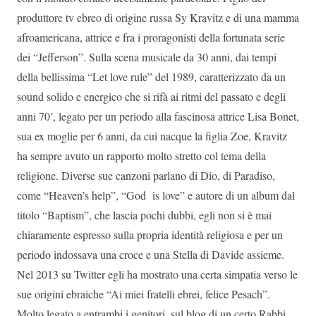
produttore tv ebreo di origine russa Sy Kravitz e di una mamma
afroamericana, attrice e fra i proragonisti della fortunata serie
dei “Jefferson”. Sulla scena musicale da 30 anni, dai tempi
della bellissima “Let love rule” del 1989, caratterizzato da un
sound solido e energico che si rifà ai ritmi del passato e degli
anni 70’, legato per un periodo alla fascinosa attrice Lisa Bonet,
sua ex moglie per 6 anni, da cui nacque la figlia Zoe, Kravitz
ha sempre avuto un rapporto molto stretto col tema della
religione. Diverse sue canzoni parlano di Dio, di Paradiso,
come “Heaven’s help”, “God is love” e autore di un album dal
titolo “Baptism”, che lascia pochi dubbi, egli non si è mai
chiaramente espresso sulla propria identità religiosa e per un
periodo indossava una croce e una Stella di Davide assieme.
Nel 2013 su Twitter egli ha mostrato una certa simpatia verso le
sue origini ebraiche “Ai miei fratelli ebrei, felice Pesach”.
Molto legato a entrambi i genitori, sul blog di un certo Rabbi