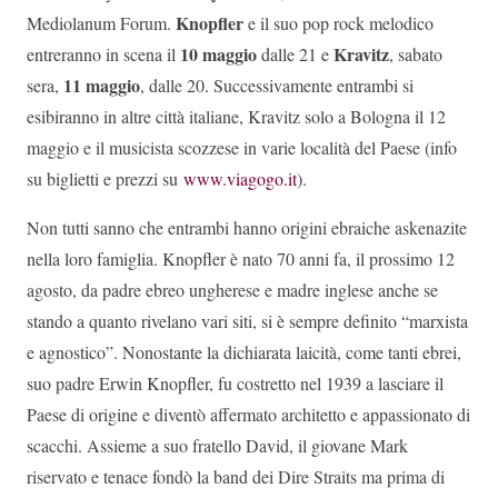
Knopfler
Mediolanum Forum.
e il suo pop rock melodico
10 maggio
Kravitz
entreranno in scena il
dalle 21 e
, sabato
11 maggio
sera,
, dalle 20. Successivamente entrambi si
esibiranno in altre città italiane, Kravitz solo a Bologna il 12
maggio e il musicista scozzese in varie località del Paese (info
su biglietti e prezzi su
www.viagogo.it
).
Non tutti sanno che entrambi hanno origini ebraiche askenazite
nella loro famiglia. Knopfler è nato 70 anni fa, il prossimo 12
agosto, da padre ebreo ungherese e madre inglese anche se
stando a quanto rivelano vari siti, si è sempre definito “marxista
e agnostico”. Nonostante la dichiarata laicità, come tanti ebrei,
suo padre Erwin Knopfler, fu costretto nel 1939 a lasciare il
Paese di origine e diventò affermato architetto e appassionato di
scacchi. Assieme a suo fratello David, il giovane Mark
riservato e tenace fondò la band dei Dire Straits ma prima di