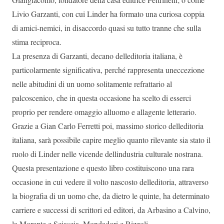
Livio Garzanti, con cui Linder ha formato una curiosa coppia
di amici-nemici, in disaccordo quasi su tutto tranne che sulla
stima reciproca.
La presenza di Garzanti, decano delleditoria italiana, è
particolarmente significativa, perché rappresenta uneccezione
nelle abitudini di un uomo solitamente refrattario al
palcoscenico, che in questa occasione ha scelto di esserci
proprio per rendere omaggio alluomo e allagente letterario.
Grazie a Gian Carlo Ferretti poi, massimo storico delleditoria
italiana, sarà possibile capire meglio quanto rilevante sia stato il
ruolo di Linder nelle vicende dellindustria culturale nostrana.
Questa presentazione e questo libro costituiscono una rara
occasione in cui vedere il volto nascosto delleditoria, attraverso
la biografia di un uomo che, da dietro le quinte, ha determinato
carriere e successi di scrittori ed editori, da Arbasino a Calvino,
la Morante e Sciascia, Mondadori e Rizzoli.