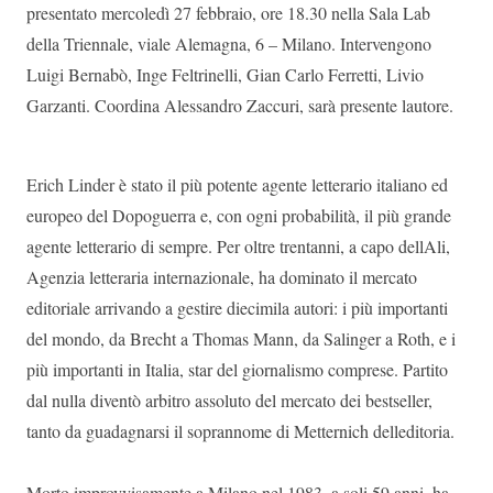
presentato mercoledì 27 febbraio, ore 18.30 nella Sala Lab
della Triennale, viale Alemagna, 6 – Milano. Intervengono
Luigi Bernabò, Inge Feltrinelli, Gian Carlo Ferretti, Livio
Garzanti. Coordina Alessandro Zaccuri, sarà presente lautore.
Erich Linder è stato il più potente agente letterario italiano ed
europeo del Dopoguerra e, con ogni probabilità, il più grande
agente letterario di sempre. Per oltre trentanni, a capo dellAli,
Agenzia letteraria internazionale, ha dominato il mercato
editoriale arrivando a gestire diecimila autori: i più importanti
del mondo, da Brecht a Thomas Mann, da Salinger a Roth, e i
più importanti in Italia, star del giornalismo comprese. Partito
dal nulla diventò arbitro assoluto del mercato dei bestseller,
tanto da guadagnarsi il soprannome di Metternich delleditoria.
Morto improvvisamente a Milano nel 1983, a soli 59 anni, ha