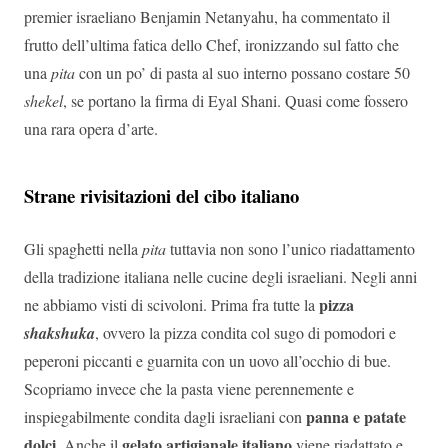
premier israeliano Benjamin Netanyahu, ha commentato il
frutto dell’ultima fatica dello Chef, ironizzando sul fatto che
una
pita
con un po’ di pasta al suo interno possano costare 50
shekel
, se portano la firma di Eyal Shani. Quasi come fossero
una rara opera d’arte.
Strane rivisitazioni del cibo italiano
Gli spaghetti nella
pita
tuttavia non sono l’unico riadattamento
della tradizione italiana nelle cucine degli israeliani. Negli anni
pizza
ne abbiamo visti di scivoloni. Prima fra tutte la
shakshuka
, ovvero la pizza condita col sugo di pomodori e
peperoni piccanti e guarnita con un uovo all’occhio di bue.
Scopriamo invece che la pasta viene perennemente e
panna e patate
inspiegabilmente condita dagli israeliani con
dolci.
gelato artigianale italiano
Anche il
viene riadattato e