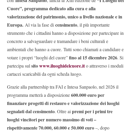
Intesa Sanpaolo
“I Luoghi del
con
,
lancia la XIII edizione de
Cuore”, programma dedicato alla cura e alla
valorizzazione del patrimonio, unico a livello nazionale e in
Europa.
censimento
Al via la fase di
, il più importante
strumento che i cittadini hanno a disposizione per partecipare in
concreto a salvaguardare e tramandare i beni culturali e
ambientali che hanno a cuore.
Tutti sono chiamati a candidare e
fino al 15 dicembre 2026
votare i propri “luoghi del cuore”
. Si
sito
www.iluoghidelcuore.it
partecipa sul
o attraverso i moduli
cartacei scaricabili da ogni scheda luogo.
Grazie alla partnership tra FAI e Intesa Sanpaolo, nel 2026 il
600.000 euro per
programma metterà a disposizione
finanziare progetti di restauro e valorizzazione dei luoghi
segnalati dal censimento
premi per i primi tre
. Oltre ai
luoghi vincitori per numero massimo di voti –
rispettivamente 70.000, 60.000 e 50.000 euro
–, dopo