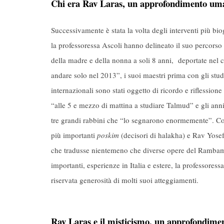
Chi era Rav Laras, un approfondimento um
Successivamente è stata la volta degli interventi più bi
la professoressa Ascoli hanno delineato il suo percorso 
della madre e della nonna a soli 8 anni, deportate nel
andare solo nel 2013”, i suoi maestri prima con gli st
internazionali sono stati oggetto di ricordo e riflessio
“alle 5 e mezzo di mattina a studiare Talmud” e gli anni
tre grandi rabbini che “lo segnarono enormemente”. C
più importanti
poskim
(decisori di halakha) e Rav Yosef
che tradusse nientemeno che diverse opere del Rambam in
importanti, esperienze in Italia e estere, la professoress
riservata generosità di molti suoi atteggiamenti.
Rav Laras e il misticismo, un approfondime