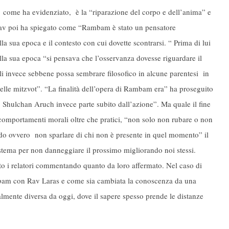
a come ha evidenziato, è la “riparazione del corpo e dell’anima” e
l Rav poi ha spiegato come “Rambam è stato un pensatore
la sua epoca e il contesto con cui dovette scontrarsi. “ Prima di lui
lla sua epoca “si pensava che l’osservanza dovesse riguardare il
li invece sebbene possa sembrare filosofico in alcune parentesi in
 delle mitzvot”. “La finalità dell’opera di Rambam era” ha proseguito
Shulchan Aruch invece parte subito dall’azione”. Ma quale il fine
u comportamenti morali oltre che pratici, “non solo non rubare o non
rdo ovvero non sparlare di chi non è presente in quel momento” il
stema per non danneggiare il prossimo migliorando noi stessi.
o i relatori commentando quanto da loro affermato. Nel caso di
mbam con Rav Laras e come sia cambiata la conoscenza da una
mente diversa da oggi, dove il sapere spesso prende le distanze