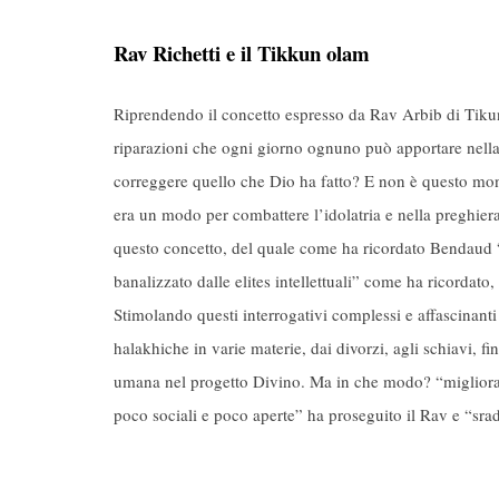
Rav Richetti e il Tikkun olam
Riprendendo il concetto espresso da Rav Arbib di Tikun
riparazioni che ogni giorno ognuno può apportare nella
correggere quello che Dio ha fatto? E non è questo mon
era un modo per combattere l’idolatria e nella preghier
questo concetto, del quale come ha ricordato Bendaud 
banalizzato dalle elites intellettuali” come ha ricordato
Stimolando questi interrogativi complessi e affascinant
halakhiche in varie materie, dai divorzi, agli schiavi, f
umana nel progetto Divino. Ma in che modo? “migliorand
poco sociali e poco aperte” ha proseguito il Rav e “srad