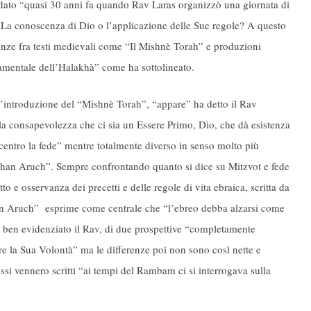
rdato “quasi 30 anni fa quando Rav Laras organizzò una giornata di
ti? La conoscenza di Dio o l’applicazione delle Sue regole? A questo
renze fra testi medievali come “Il Mishnè Torah” e produzioni
mentale dell’Halakhà” come ha sottolineato.
’introduzione del “Mishnè Torah”, “appare” ha detto il Rav
la consapevolezza che ci sia un Essere Primo, Dio, che dà esistenza
 centro la fede” mentre totalmente diverso in senso molto più
chan Aruch”. Sempre confrontando quanto si dice su Mitzvot e fede
to e osservanza dei precetti e delle regole di vita ebraica, scritta da
an Aruch” esprime come centrale che “l’ebreo debba alzarsi come
a ben evidenziato il Rav, di due prospettive “completamente
are la Sua Volontà” ma le differenze poi non sono così nette e
essi vennero scritti “ai tempi del Rambam ci si interrogava sulla