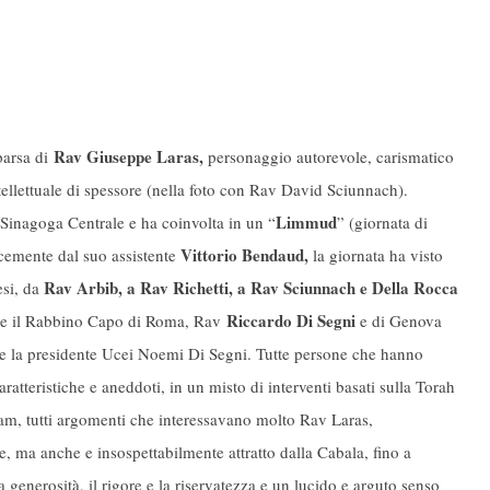
Rav Giuseppe Laras,
arsa di
personaggio autorevole, carismatico
tellettuale di spessore (nella foto con Rav David Sciunnach).
Limmud
 Sinagoga Centrale e ha coinvolta in un “
” (giornata di
Vittorio Bendaud,
acemente dal suo assistente
la giornata ha visto
Rav Arbib, a Rav Richetti, a Rav Sciunnach e Della Rocca
esi, da
Riccardo Di Segni
ome il Rabbino Capo di Roma, Rav
e di Genova
e la presidente Ucei Noemi Di Segni. Tutte persone che hanno
aratteristiche e aneddoti, in un misto di interventi basati sulla Torah
lam, tutti argomenti che interessavano molto Rav Laras,
, ma anche e insospettabilmente attratto dalla Cabala, fino a
la generosità, il rigore e la riservatezza e un lucido e arguto senso