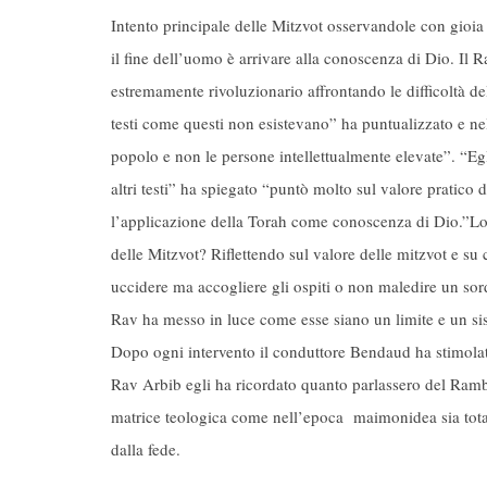
Intento principale delle Mitzvot osservandole con gioi
il fine dell’uomo è arrivare alla conoscenza di Dio. I
estremamente rivoluzionario affrontando le difficoltà del
testi come questi non esistevano” ha puntualizzato e ne
popolo e non le persone intellettualmente elevate”. “Eg
altri testi” ha spiegato “puntò molto sul valore pratico
l’applicazione della Torah come conoscenza di Dio.”Lo 
delle Mitzvot? Riflettendo sul valore delle mitzvot e s
uccidere ma accogliere gli ospiti o non maledire un so
Rav ha messo in luce come esse siano un limite e un si
Dopo ogni intervento il conduttore Bendaud ha stimolat
Rav Arbib egli ha ricordato quanto parlassero del Ra
matrice teologica come nell’epoca maimonidea sia total
dalla fede.