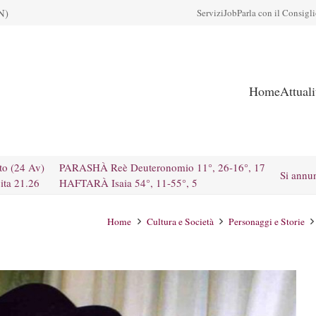
N)
Servizi
Job
Parla con il Consigl
Home
Attual
to (24 Av)
PARASHÀ Reè Deuteronomio 11°, 26-16°, 17
Si annu
ita 21.26
HAFTARÀ Isaia 54°, 11-55°, 5
Home
Cultura e Società
Personaggi e Storie