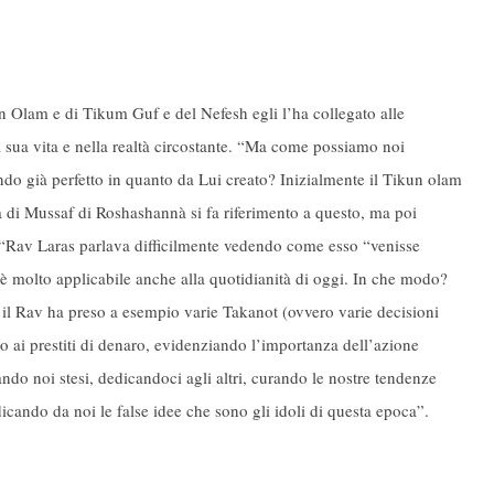
 Olam e di Tikum Guf e del Nefesh egli l’ha collegato alle
 sua vita e nella realtà circostante. “Ma come possiamo noi
do già perfetto in quanto da Lui creato? Inizialmente il Tikun olam
a di Mussaf di Roshashannà si fa riferimento a questo, ma poi
“Rav Laras parlava difficilmente vedendo come esso “venisse
, è molto applicabile anche alla quotidianità di oggi. In che modo?
i il Rav ha preso a esempio varie Takanot (ovvero varie decisioni
ino ai prestiti di denaro, evidenziando l’importanza dell’azione
o noi stesi, dedicandoci agli altri, curando le nostre tendenze
icando da noi le false idee che sono gli idoli di questa epoca”.