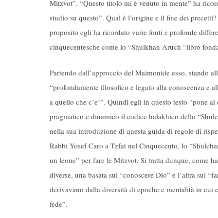
Mitzvot”. “Questo titolo mi è venuto in mente” ha rico
studio su questo”. Qual è l’origine e il fine dei precet
proposito egli ha ricordato varie fonti e profonde diffe
cinquecentesche come lo “Shulkhan Aruch “libro fonda
Partendo dall’approccio del Maimonide esso, stando all
“profondamente filosofico e legato alla conoscenza e al
a quello che c’e’”. Quindi egli in questo testo “pone al
pragmatico e dinamico il codice halakhico dello “Shul
nella sua introduzione di questa guida di regole di rispet
Rabbi Yosef Caro a Tzfat nel Cinquecento, lo “Shulch
un leone” per fare le Mitzvot. Si tratta dunque, come h
diverse, una basata sul “conoscere Dio” e l’altra sul “f
derivavano dalla diversità di epoche e mentalità in cui 
fede”.