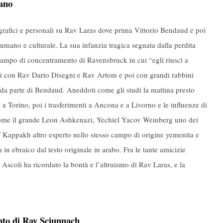
ano
ografici e personali su Rav Laras dove prima Vittorio Bendaud e poi
umano e culturale. La sua infanzia tragica segnata dalla perdita
 campo di concentramento di Ravensbruck in cui “egli riuscì a
udi con Rav Dario Disegni e Rav Artom e poi con grandi rabbini
ne da parte di Bendaud. Aneddoti come gli studi la mattina presto
 a Torino, poi i trasferimenti a Ancona e a Livorno e le influenze di
ome il grande Leon Ashkenazi, Yechiel Yacov Weinberg uno dei
 Kappakh altro esperto nello stesso campo di origine yemenita e
 ebraico dal testo originale in arabo. Fra le tante amicizie
a Ascoli ha ricordato la bontà e l’altruismo di Rav Laras, e la
nto di Rav Sciunnach