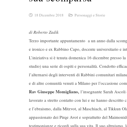
18 Dicembre 2018
Personaggi e Storie
di Roberto Zadik
Terzo importante appuntamento a un anno dalla scomp
e ironico e ex Rabbino Capo, docente universitario e in
L’iniziativa si è tenuta domenica 16 dicembre presso la
studio) una serie di ospiti e personalità. Condotto effic
l’alternarsi degli interventi di Rabbini comunitari milan
e di altre comunità venuti a Milano per l’occasione c
Rav Giuseppe Momigliano,
l’insegnante Sarah Ascoli 
lavorato a stretto contatto con lui e ne hanno descritto c
e l’ebraismo, dalla Mitzvot, al Maschiach, al Tikkun O
appassionato dei Pirqe Avot e soprattutto del Maimonide
testimonianze e ricordi sulla sua vita. Il suo altruismo, 