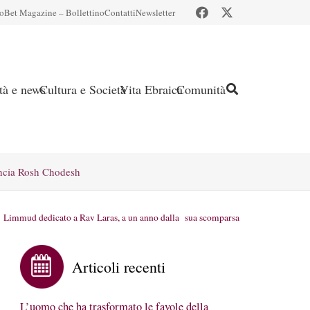
io
Bet Magazine – Bollettino
Contatti
Newsletter
ità e news
Cultura e Società
Vita Ebraica
Comunità
ncia Rosh Chodesh
Limmud dedicato a Rav Laras, a un anno dalla sua scomparsa
Articoli recenti
L’uomo che ha trasformato le favole della