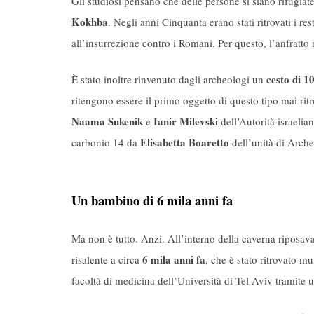
Gli studiosi pensano che delle persone si siano rifugiate
Kokhba
. Negli anni Cinquanta erano stati ritrovati i r
all’insurrezione contro i Romani. Per questo, l’anfratto 
cesto di 1
È stato inoltre rinvenuto dagli archeologi un
ritengono essere il primo oggetto di questo tipo mai rit
Naama Sukenik
Ianir Milevski
e
dell’Autorità israelian
Elisabetta Boaretto
carbonio 14 da
dell’unità di Arche
Un bambino di 6 mila anni fa
Ma non è tutto. Anzi. All’interno della caverna riposav
6 mila anni fa
risalente a circa
, che è stato ritrovato m
facoltà di medicina dell’Università di Tel Aviv tramite