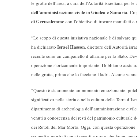
le grotte dell’area, a cura dell’Autorità israeliana per le
dell’amministrazione civile in Giudea e Samaria
. L’o
di Gerusalemme
con l’obiettivo di trovare manufatti e
“Lo scopo di questa iniziativa nazionale è di salvare que
Israel Hasson
ha dichiarato
, direttore dell’Autorità isr
recente sono un campanello d’allarme per lo Stato. Dev
operazione storicamente importante. Dobbiamo assicurar
nelle grotte, prima che lo facciano i ladri. Alcune vanno 
“Questo è sicuramente un momento emozionante, poiché
significativo nella storia e nella cultura della Terra d’Is
dipartimento di archeologia dell’amministrazione civile
venuti a conoscenza dei resti del patrimonio culturale d
dei Rotoli del Mar Morto. Oggi, con questa operazione n
scoperti e mostrati nuovi reperti e prove che fanno ancora