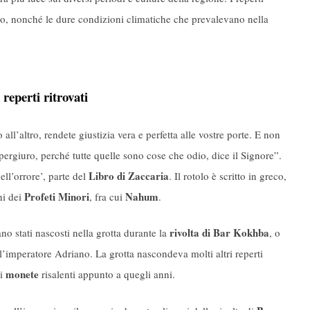
esso, nonché le dure condizioni climatiche che prevalevano nella
 reperti ritrovati
 all’altro, rendete giustizia vera e perfetta alle vostre porte. E non
 spergiuro, perché tutte quelle sono cose che odio, dice il Signore”.
Libro di Zaccaria
ell’orrore’, parte del
. Il rotolo è scritto in greco,
Profeti Minori
Nahum
ni dei
, fra cui
.
rivolta di Bar Kokhba
no stati nascosti nella grotta durante la
, o
l’imperatore Adriano. La grotta nascondeva molti altri reperti
monete
ci
risalenti appunto a quegli anni.