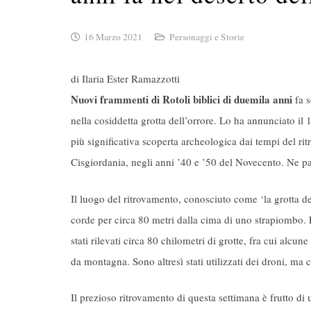
16 Marzo 2021
Personaggi e Storie
di Ilaria Ester Ramazzotti
Nuovi frammenti di Rotoli biblici di duemila anni
fa s
nella cosiddetta grotta dell’orrore. Lo ha annunciato il 
più significativa scoperta archeologica dai tempi del ri
Cisgiordania, negli anni ’40 e ’50 del Novecento. Ne pa
Il luogo del ritrovamento, conosciuto come ‘la grotta de
corde per circa 80 metri dalla cima di uno strapiombo. L
stati rilevati circa 80 chilometri di grotte, fra cui alcu
da montagna. Sono altresì stati utilizzati dei droni, ma 
Il prezioso ritrovamento di questa settimana è frutto di 