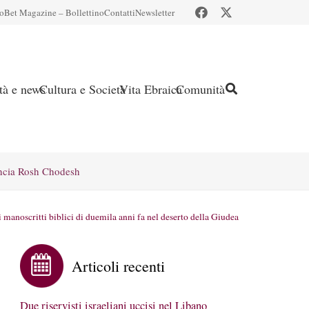
io
Bet Magazine – Bollettino
Contatti
Newsletter
ità e news
Cultura e Società
Vita Ebraica
Comunità
ncia Rosh Chodesh
i manoscritti biblici di duemila anni fa nel deserto della Giudea
Articoli recenti
Due riservisti israeliani uccisi nel Libano