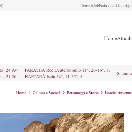
N)
Servizi
Job
Parla con il Consigl
Home
Attual
to (24 Av)
PARASHÀ Reè Deuteronomio 11°, 26-16°, 17
Si annu
ita 21.26
HAFTARÀ Isaia 54°, 11-55°, 5
Home
Cultura e Società
Personaggi e Storie
Israele, rinvenut