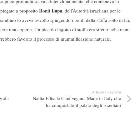
ssa poco profonda scavata intenzionalmente, che conteneva lo
Ronit Lupu
spiegato a proposito
, dell’Autorità israeliana per le
bambino lo aveva avvolto spingendo i bordi della stoffa sotto di lui,
con una coperta. Un piccolo fagotto di stoffa era stretto nelle mani
avrebbero favorito il processo di mummificazione naturale.
Articolo successivo
grafa
Nadia Ellis: la Chef vegana Made in Italy che
ha conquistato il palato degli israeliani