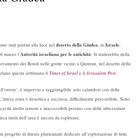
deserto della Giudea
Israele
ono stati portati alla luce nel
, in
,
Autorità israeliana per le antichità
16 marzo l’
. Si tratterebbe della
trovamento dei Rotoli nelle grotte vicino a Qumran, nel deserto della
rlano questa settimana il
Times of Israel
e il
Jerusalem Post
.
ll’orrore’, è impervio e raggiungibile solo calandosi con delle
’intera zona è desertica e rocciosa, difficilmente percorribile. Sono
ne cavità molto remote e inaccessibili persino con delle attrezzature
circa metà dell’area è ancora da esplorare.
un progetto di durata pluriennale dedicato all’esplorazione di tutte