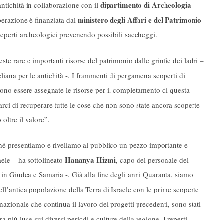
dipartimento di Archeologia
 antichità in collaborazione con il
ministero degli Affari e del Patrimonio
perazione è finanziata dal
 reperti archeologici prevenendo possibili saccheggi.
ste rare e importanti risorse del patrimonio dalle grinfie dei ladri –
aeliana per le antichità -. I frammenti di pergamena scoperti di
ono essere assegnate le risorse per il completamento di questa
ci di recuperare tutte le cose che non sono state ancora scoperte
oltre il valore”.
 presentiamo e riveliamo al pubblico un pezzo importante e
Hananya Hizmi
raele – ha sottolineato
, capo del personale del
 in Giudea e Samaria -. Già alla fine degli anni Quaranta, siamo
ell’antica popolazione della Terra di Israele con le prime scoperte
azionale che continua il lavoro dei progetti precedenti, sono stati
 più luce sui diversi periodi e culture della regione. I reperti