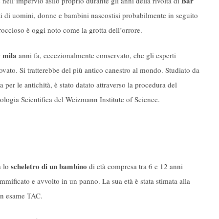
Bar
 nell’impervio asilo proprio durante gli anni della rivolta di
esti di uomini, donne e bambini nascostisi probabilmente in seguito
roccioso è oggi noto come la grotta dell’orrore.
0 mila
anni fa, eccezionalmente conservato, che gli esperti
rovato. Si tratterebbe del più antico canestro al mondo. Studiato da
a per le antichità, è stato datato attraverso la procedura del
ologia Scientifica del Weizmann Institute of Science.
scheletro di un bambino
a lo
di età compresa tra 6 e 12 anni
ummificato e avvolto in un panno. La sua età è stata stimata alla
 un esame TAC.