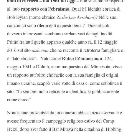
anni di carriera – dal 1961 ad oggi
– non si sa molto rispetto
rapporto con l’ebraismo
al suo
. Qual è l’identità ebraica di
Bob Dylan (nome ebraico
Zushe ben Avraham
)? Nelle sue
canzoni ci sono riferimenti a questo tema? Due articoli
davvero interessanti sembrano svelare vari dettagli inediti.
Primo fra tutti quello apparso qualche anno fa, il 12 maggio
2016 sul sito
aish.com
che ne racconta il retroterra famigliare e
Robert Zimmerman
il “lato ebraico”. Nato come
il 24
maggio 1941 a Duluth, anonimo paesino del Minnesota, visse
un rapporto tutt’altro che facile con la sua famiglia di origini
lituano-ucraine, scappò varie volte di casa e, come sottolinea il
sito, “fu sempre molto reticente a identificarsi pubblicamente
come ebreo”.
Nonostante provenisse da un contesto abbastanza osservante e
avesse frequentato il campeggio religioso estivo del Camp
Herzl, dopo aver fatto il Bar Mitzvà nella cittadina di Hibbing