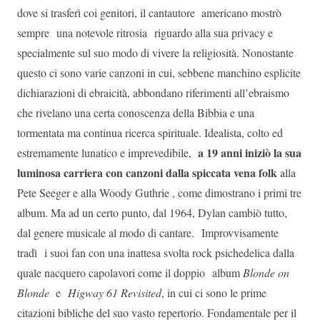
dove si trasferì coi genitori, il cantautore americano mostrò
sempre una notevole ritrosia riguardo alla sua privacy e
specialmente sul suo modo di vivere la religiosità. Nonostante
questo ci sono varie canzoni in cui, sebbene manchino esplicite
dichiarazioni di ebraicità, abbondano riferimenti all’ebraismo
che rivelano una certa conoscenza della Bibbia e una
tormentata ma continua ricerca spirituale. Idealista, colto ed
a 19 anni iniziò la sua
estremamente lunatico e imprevedibile,
luminosa carriera con canzoni dalla spiccata vena folk
alla
Pete Seeger e alla Woody Guthrie , come dimostrano i primi tre
album. Ma ad un certo punto, dal 1964, Dylan cambiò tutto,
dal genere musicale al modo di cantare. Improvvisamente
tradì i suoi fan con una inattesa svolta rock psichedelica dalla
quale nacquero capolavori come il doppio album
Blonde on
Blonde
e
Higway 61 Revisited
, in cui ci sono le prime
citazioni bibliche del suo vasto repertorio. Fondamentale per il