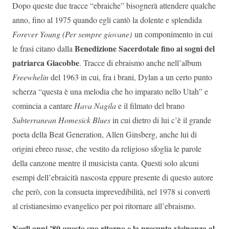
Dopo queste due tracce “ebraiche” bisognerà attendere qualche
anno, fino al 1975 quando egli cantò la dolente e splendida
Forever Young (Per sempre giovane)
un componimento in cui
Benedizione Sacerdotale fino ai sogni del
le frasi citano dalla
patriarca Giacobbe
. Tracce di ebraismo anche nell’album
Freewhelin
del 1963 in cui, fra i brani, Dylan a un certo punto
scherza “questa è una melodia che ho imparato nello Utah” e
comincia a cantare
Hava Nagila
e il filmato del brano
Subterranean Homesick Blues
in cui dietro di lui c’è il grande
poeta della Beat Generation, Allen Ginsberg, anche lui di
origini ebreo russe, che vestito da religioso sfoglia le parole
della canzone mentre il musicista canta. Questi solo alcuni
esempi dell’ebraicità nascosta eppure presente di questo autore
che però, con la consueta imprevedibilità, nel 1978 si convertì
al cristianesimo evangelico per poi ritornare all’ebraismo.
Negli anni ’80 questo suo ritorno e la presunta vicinanza al