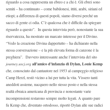
riguardo a cosa rappresenta un ebreo e a chi è. Gli ebrei sono
semiti – ha continuato – come babilonesi, ittiti, arabi, siriani ed
etiopi; a differenza di questi popoli, siamo diversi perché un
sacco di gente ci odia. C’è qualcosa che è difficile da spiegare
riguardo a questo”. In questa intervista però, nonostante la sua
riservatezza, ha mostrato un marcato interesse per il Divino.
“Vedo la creazione Divina dappertutto – ha dichiarato nella
stessa conversazione – e la più elevata forma di canzone è la
preghiera”. Davvero interessante anche l’intervista del sito
all’amico d’infanzia di Dylan, Louie Kemp
journey.uscj.org
che, conosciuto dal cantautore nel 1953 al campeggio religioso
Camp Herzl, restò vicino a lui per tutta la vita. Vissero tanti
aneddoti assieme, nacquero nello stesso posto e nella stessa
realtà ebraica americana di provincia e nonostante varie
incomprensioni restarono sempre molto legati. A quanto pare
fu Kemp che, diventato ortodosso, riportò Dylan alle sue radici