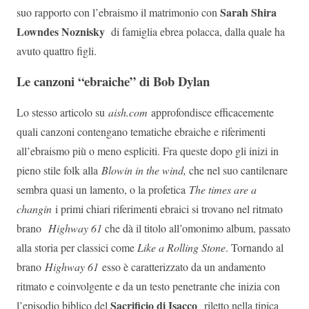
Sarah Shira
suo rapporto con l’ebraismo il matrimonio con
Lowndes Noznisky
di famiglia ebrea polacca, dalla quale ha
avuto quattro figli.
Le canzoni “ebraiche” di Bob Dylan
Lo stesso articolo su
aish.com
approfondisce efficacemente
quali canzoni contengano tematiche ebraiche e riferimenti
all’ebraismo più o meno espliciti. Fra queste dopo gli inizi in
pieno stile folk alla
Blowin in the wind,
che nel suo cantilenare
sembra quasi un lamento, o la profetica
The times are a
changin
i primi chiari riferimenti ebraici si trovano nel ritmato
brano
Highway 61
che dà il titolo all’omonimo album, passato
alla storia per classici come
Like a Rolling Stone
. Tornando al
brano
Highway 61
esso è caratterizzato da un andamento
ritmato e coinvolgente e da un testo penetrante che inizia con
Sacrificio di Isacco
l’episodio biblico del
riletto nella tipica