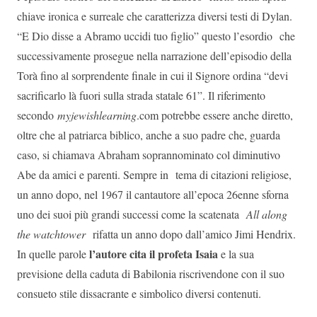
chiave ironica e surreale che caratterizza diversi testi di Dylan.
“E Dio disse a Abramo uccidi tuo figlio” questo l’esordio che
successivamente prosegue nella narrazione dell’episodio della
Torà fino al sorprendente finale in cui il Signore ordina “devi
sacrificarlo là fuori sulla strada statale 61”. Il riferimento
secondo
myjewishlearning
.com potrebbe essere anche diretto,
oltre che al patriarca biblico, anche a suo padre che, guarda
caso, si chiamava Abraham soprannominato col diminutivo
Abe da amici e parenti. Sempre in tema di citazioni religiose,
un anno dopo, nel 1967 il cantautore all’epoca 26enne sforna
uno dei suoi più grandi successi come la scatenata
All along
the watchtower
rifatta un anno dopo dall’amico Jimi Hendrix.
l’autore cita il profeta Isaia
In quelle parole
e la sua
previsione della caduta di Babilonia riscrivendone con il suo
consueto stile dissacrante e simbolico diversi contenuti.