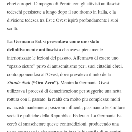
ebrei europei. L’impegno di Perotti con gli attivisti antifascisti
tedeschi persistette a lungo dopo il suo ritorno in Italia, e la
divisione tedesca tra Est e Ovest ispirò profondamente i suoi
scritti.
La Germania Est si presentava come uno stato
definitivamente antifascista
che aveva pienamente
interiorizzato le lezioni del passato. Affermava di essere uno
“spazio sicuro” privo di antisemitismo per i suoi cittadini ebrei,
contrapponendosi all’Ovest, dove prevaleva il mito della
(“Ora Zero”).
Stunde Null
Mentre la Germania Ovest
utilizzava i processi di denazificazione per suggerire una netta
rottura con il passato, la realtà era molto più complessa: molti
ex nazisti mantennero posizioni influenti, plasmando le strutture
sociali e politiche della Repubblica Federale. La Germania Est
cercò di smascherare queste contraddizioni, producendo una
vasta propaganda che metteva in luce le biografie di ex nazisti