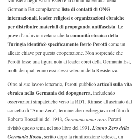
Ministero degli Affari Esteri e la comunità ebraica della
liste di contatti di ONG
Germania Est compilarono
internazionali, leader religiosi e organizzazioni ebraiche
per distribuire materiali di propaganda antifascista
. Le
comunità ebraica della
prove d’archivio rivelano che la
Turingia identificò specificamente Berto Perotti
come un
alleato chiave per questa cooperazione. Non sorprende che
Perotti fosse una figura nota ai leader ebrei della Germania Est,
molti dei quali erano essi stessi veterani della Resistenza.
articoli sulla vita
Oltre al suo lavoro letterario, Perotti pubblicò
ebraica nella Germania del dopoguerra,
includendo
osservazioni simpatetiche verso la RDT. Rimase affascinato dal
concetto di “Anno Zero”, termine che riecheggiava nel film di
Roberto Rossellini del 1948,
Germania anno zero
. Perotti
rivisitò questo tema nel suo libro del 1991,
L’anno Zero della
,
Germania Rossa
scritto dopo la riunificazione tedesca, un