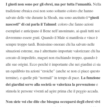
I giusti non sono per gli ebrei, ma per tutta l’umanità.
Nella
tradizione ebraica essi non sono soltanto coloro che hanno
i “giusti
salvato delle vite durante la Shoah, ma sono anzitutto
nascosti” di cui parla il Talmud
: coloro che fanno azioni
esemplari e anticipano il Bene nell’anonimato, ai quali tutti noi
dovremmo essere grati. Quando il Male si manifesta e vince è
sempre troppo tardi. Benissimo onorare chi ha salvato nelle
situazioni estreme, ma è altrettanto importate valorizzare chi ha
cercato di impedirlo, magari non rischiando troppo, quando è
alle sue origini. Ecco perché è importante che nei giardini ci sia
un equilibrio tra azioni “eroiche” (anche se non ci piace questo
La funzione
termine), e quelle più “normali” in tempo di pace.
dei giardini serve alla società se valorizza la prevenzione
e
stimola le persone viventi ad agire prima che il peggio accada.
Non siete voi che dite che bisogna occuparsi degli ebrei vivi