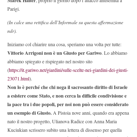
Marek Halter
, proprio il giorno dopo l’attacco antisemita a
Parigi.
(In calce una rettifica dell’Informale su questa affermazione
ndr).
Iniziamo col chiarire una cosa, speriamo una volta per tutte:
Vittorio Arrigoni non è un Giusto per Gariwo
. Lo abbiamo
abbiamo spiegato e rispiegato nel nostro sito
(
https://it.gariwo.net/giardini/sulle-scelte-nei-giardini-dei-giusti-
23071.html
).
Non lo è perché che chi nega il sacrosanto diritto di Israele
a esistere come Stato, e non cerca la difficile condivisione e
la pace tra i due popoli, per noi non può essere considerato
un esempio di Giusto.
A Pistoia nove anni, quando era appena
nato il nostro progetto, Ulianova Radice con Anna Maria
Kuciukian scrissero subito una lettera di dissenso per quella