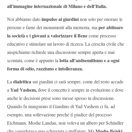
all’immagine internazionale di Milano e dell’Italia.
impulso ai giardini
Noi abbiamo dato
non solo per onorare le
per abituare
persone e farne dei monumenti alla memoria, ma
la società e i giovani a valorizzare il Bene
come processo
educativo e stimolare un lavoro di ricerca. La crescita civile che
auspichiamo richiede una discussione sempre aperta e mai
lotta all’antisemitismo e a ogni
scontata, come è appunto la
forma di odio, razzismo e intolleranza.
dialettica
La
sui giardini ci sarà sempre, come del resto accade
Yad Vashem,
a
dove il concetto è sempre in evoluzione e dove
anche le decisioni prese sono messe spesso in discussione.
Quando fu inaugurato il Giardino di Yad Vashem ci fu, ad
esempio, una sollevazione perché il giudice del processo
Eichmann, Moshe Landau, non voleva un albero per Schindler
Moshe Bejski
che considerava uno schiavista e truffatore. Ma
,