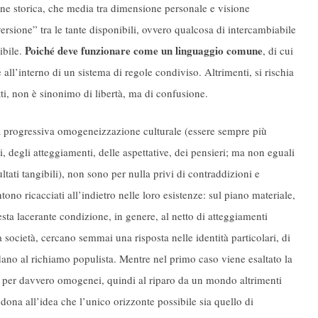
one storica, che media tra dimensione personale e visione
rsione” tra le tante disponibili, ovvero qualcosa di intercambiabile
Poiché deve funzionare come un linguaggio comune
ibile.
, di cui
all’interno di un sistema di regole condiviso. Altrimenti, si rischia
i, non è sinonimo di libertà, ma di confusione.
una progressiva omogeneizzazione culturale (essere sempre più
, degli atteggiamenti, delle aspettative, dei pensieri; ma non eguali
sultati tangibili), non sono per nulla privi di contraddizioni e
ono ricacciati all’indietro nelle loro esistenze: sul piano materiale,
a lacerante condizione, in genere, al netto di atteggiamenti
 società, cercano semmai una risposta nelle identità particolari, di
idano al richiamo populista. Mentre nel primo caso viene esaltato la
me per davvero omogenei, quindi al riparo da un mondo altrimenti
dona all’idea che l’unico orizzonte possibile sia quello di