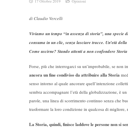
17 Ottobre 2019
Opinioni
di Claudio Vercelli
Viviamo un tempo “in assenza di storia”, una specie di 
consuma in un clic, senza lasciare tracce. Un’età della i
Come uscirne? Stando attenti a non confondere Stori
Forse, più che interrogarci su un’improbabile, se non i
ancora un fine condiviso da attribuire alla Storia
mede
senso intorno al quale ancorare quell’intenzione collet
sembra accompagnare l’età della globalizzazione, è un t
parole, una linea di scorrimento continuo senza che buo
trasformare la loro condizione in qualcosa di migliore, r
La Storia, quindi, finisce laddove le persone non si s