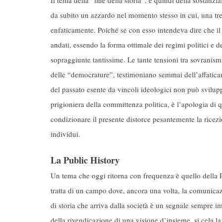
Il tema della “fine della storia”, e quindi della sostanzi
da subito un azzardo nel momento stesso in cui, una tr
enfaticamente. Poiché se con esso intendeva dire che il
andati, essendo la forma ottimale dei regimi politici e d
sopraggiunte tantissime. Le tante tensioni tra sovranis
delle “democrature”, testimoniano semmai dell’affatica
del passato esente da vincoli ideologici non può sviluppa
prigioniera della committenza politica, è l’apologia di 
condizionare il presente distorce pesantemente la ricezi
individui.
La Public History
Un tema che oggi ritorna con frequenza è quello della Pu
tratta di un campo dove, ancora una volta, la comunica
di storia che arriva dalla società è un segnale sempre i
della rivendicazione di una visione d’insieme, si cela l