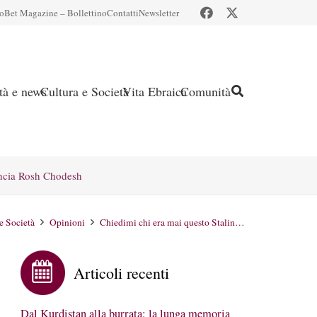
io
Bet Magazine – Bollettino
Contatti
Newsletter
ità e news
Cultura e Società
Vita Ebraica
Comunità
ncia Rosh Chodesh
e Società
Opinioni
Chiedimi chi era mai questo Stalin…
Articoli recenti
Dal Kurdistan alla burrata: la lunga memoria