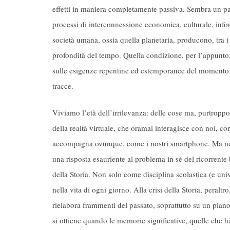
effetti in maniera completamente passiva. Sembra un par
processi di interconnessione economica, culturale, in
società umana, ossia quella planetaria, producono, tra i
profondità del tempo. Quella condizione, per l’appunto,
sulle esigenze repentine ed estemporanee del momento 
tracce.
Viviamo l’età dell’irrilevanza: delle cose ma, purtroppo
della realtà virtuale, che oramai interagisce con noi, c
accompagna ovunque, come i nostri smartphone. Ma non b
una risposta esauriente al problema in sé del ricorrent
della Storia. Non solo come disciplina scolastica (e uni
nella vita di ogni giorno. Alla crisi della Storia, pera
rielabora frammenti del passato, soprattutto su un piano
si ottiene quando le memorie significative, quelle che