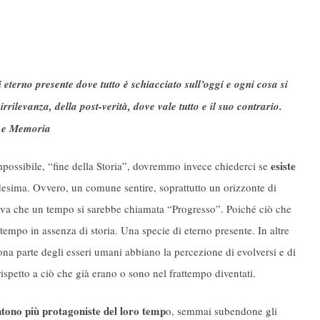
eterno presente dove tutto è schiacciato sull’oggi e ogni cosa si
rrilevanza, della post-verità, dove vale tutto e il suo contrario.
a e Memoria
esiste
mpossibile, “fine della Storia”, dovremmo invece chiederci se
sima. Ovvero, un comune sentire, soprattutto un orizzonte di
tiva che un tempo si sarebbe chiamata “Progresso”. Poiché ciò che
empo in assenza di storia. Una specie di eterno presente. In altre
na parte degli esseri umani abbiano la percezione di evolversi e di
ispetto a ciò che già erano o sono nel frattempo diventati.
entono più protagoniste del loro temp
o, semmai subendone gli