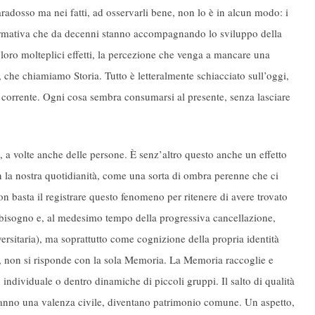
adosso ma nei fatti, ad osservarli bene, non lo è in alcun modo: i
formativa che da decenni stanno accompagnando lo sviluppo della
 loro molteplici effetti, la percezione che venga a mancare una
 che chiamiamo Storia. Tutto è letteralmente schiacciato sull’oggi,
corrente. Ogni cosa sembra consumarsi al presente, senza lasciare
, a volte anche delle persone. È senz’altro questo anche un effetto
on la nostra quotidianità, come una sorta di ombra perenne che ci
asta il registrare questo fenomeno per ritenere di avere trovato
e bisogno e, al medesimo tempo della progressiva cancellazione,
versitaria), ma soprattutto come cognizione della propria identità
ltro, non si risponde con la sola Memoria. La Memoria raccoglie e
 individuale o dentro dinamiche di piccoli gruppi. Il salto di qualità
 hanno una valenza civile, diventano patrimonio comune. Un aspetto,