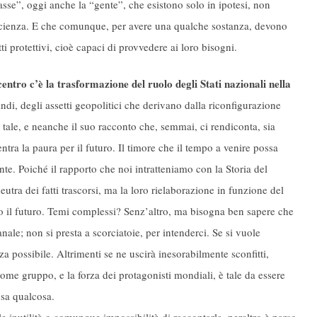
masse”, oggi anche la “gente”, che esistono solo in ipotesi, non
fficienza. E che comunque, per avere una qualche sostanza, devono
tti protettivi, cioè capaci di provvedere ai loro bisogni.
centro c’è la trasformazione del ruolo degli Stati nazionali nella
di, degli assetti geopolitici che derivano dalla riconfigurazione
 tale, e neanche il suo racconto che, semmai, ci rendiconta, sia
ntra la paura per il futuro. Il timore che il tempo a venire possa
ente. Poiché il rapporto che noi intratteniamo con la Storia del
utra dei fatti trascorsi, ma la loro rielaborazione in funzione del
o il futuro. Temi complessi? Senz’altro, ma bisogna ben sapere che
ale; non si presta a scorciatoie, per intenderci. Se si vuole
nza possibile. Altrimenti se ne uscirà inesorabilmente sconfitti,
ome gruppo, e la forza dei protagonisti mondiali, è tale da essere
sa qualcosa.