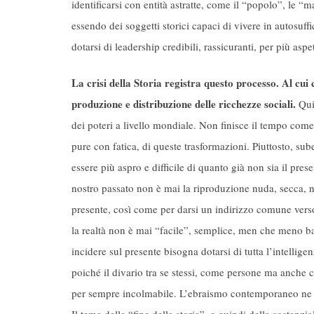
identificarsi con entità astratte, come il “popolo”, le “
essendo dei soggetti storici capaci di vivere in autosu
dotarsi di leadership credibili, rassicuranti, per più aspe
La crisi della Storia registra questo processo. Al cui 
produzione e distribuzione delle ricchezze sociali.
Quin
dei poteri a livello mondiale. Non finisce il tempo come
pure con fatica, di queste trasformazioni. Piuttosto, sube
essere più aspro e difficile di quanto già non sia il pres
nostro passato non è mai la riproduzione nuda, secca, ne
presente, così come per darsi un indirizzo comune vers
la realtà non è mai “facile”, semplice, men che meno ban
incidere sul presente bisogna dotarsi di tutta l’intellige
poiché il divario tra se stessi, come persone ma anche c
per sempre incolmabile. L’ebraismo contemporaneo ne 