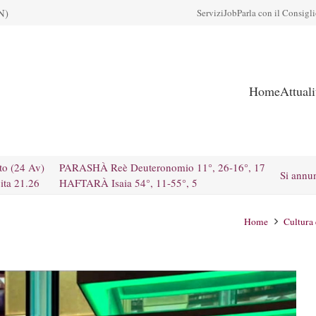
N)
Servizi
Job
Parla con il Consigl
Home
Attual
to (24 Av)
PARASHÀ Reè Deuteronomio 11°, 26-16°, 17
Si annu
ita 21.26
HAFTARÀ Isaia 54°, 11-55°, 5
Home
Cultura 