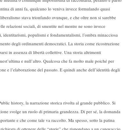
ale inutilità o comunque impossibilità di raccontarla, peraltro è parso
entina di anni fa, qualcuno lo veniva invece formulando quasi
 liberalismo stava trionfando ovunque, e che oltre non si sarebbe
elle relazioni sociali, di smentite nel mentre ne sono invece
mi, identitarismi, populismi e fondamentalismi, l’ombra minacciosa
mento degli ordinamenti democratici. La storia come ricostruzione
rsi in assenza di libertà collettive. Una storia altrimenti
quest’ultima e null’altro. Qualcosa che fa molto male poiché per
one e l’elaborazione del passato. E quindi anche dell’identità degli
blic history, la narrazione storica rivolta al grande pubblico. Si
zione svolge un ruolo di primaria grandezza. Di per sé, la domanda
mportante e che come tale va raccolto. Ma spesso, sotto la patina
a richiesta di ottenere delle “storie” che rispondano a un canovaccio