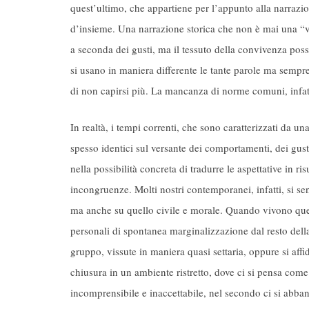
quest’ultimo, che appartiene per l’appunto alla narrazi
d’insieme. Una narrazione storica che non è mai una “ve
a seconda dei gusti, ma il tessuto della convivenza poss
si usano in maniera differente le tante parole ma sempre 
di non capirsi più. La mancanza di norme comuni, infatt
In realtà, i tempi correnti, che sono caratterizzati da 
spesso identici sul versante dei comportamenti, dei gusti
nella possibilità concreta di tradurre le aspettative in ri
incongruenze. Molti nostri contemporanei, infatti, si sent
ma anche su quello civile e morale. Quando vivono quest
personali di spontanea marginalizzazione dal resto della
gruppo, vissute in maniera quasi settaria, oppure si aff
chiusura in un ambiente ristretto, dove ci si pensa co
incomprensibile e inaccettabile, nel secondo ci si abban