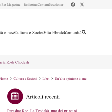
io
Bet Magazine – Bollettino
Contatti
Newsletter
ità e news
Cultura e Società
Vita Ebraica
Comunità
ncia Rosh Chodesh
Home
Cultura e Società
Libri
Un’alta opinione di me
Articoli recenti
Parashat Reè. La Tzedakà, uno dei principi