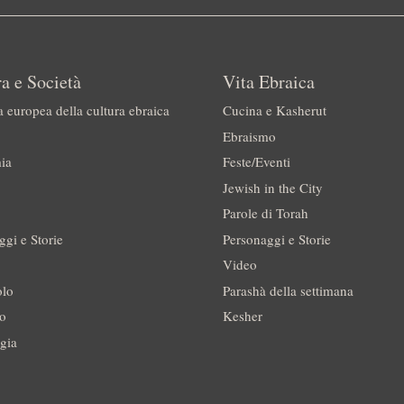
a e Società
Vita Ebraica
a europea della cultura ebraica
Cucina e Kasherut
Ebraismo
ia
Feste/Eventi
Jewish in the City
Parole di Torah
ggi e Storie
Personaggi e Storie
Video
olo
Parashà della settimana
no
Kesher
gia