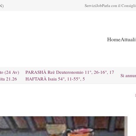
N)
Servizi
Job
Parla con il Consigl
Home
Attual
to (24 Av)
PARASHÀ Reè Deuteronomio 11°, 26-16°, 17
Si annu
ita 21.26
HAFTARÀ Isaia 54°, 11-55°, 5