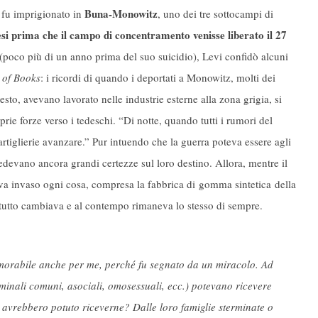
Buna-Monowitz
fu imprigionato in
, uno dei tre sottocampi di
si prima che il campo di concentramento venisse liberato il 27
(poco più di un anno prima del suo suicidio), Levi confidò alcuni
 of Books
: i ricordi di quando i deportati a Monowitz, molti dei
to, avevano lavorato nelle industrie esterne alla zona grigia, si
rie forze verso i tedeschi. “Di notte, quando tutti i rumori del
rtiglierie avanzare.” Pur intuendo che la guerra poteva essere agli
edevano ancora grandi certezze sul loro destino. Allora, mentre il
va invaso ogni cosa, compresa la fabbrica di gomma sintetica della
 tutto cambiava e al contempo rimaneva lo stesso di sempre.
orabile anche per me, perché fu segnato da un miracolo. Ad
criminali comuni, asociali, omosessuali, ecc.) potevano ricevere
i avrebbero potuto riceverne? Dalle loro famiglie sterminate o