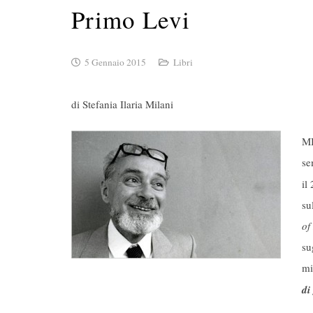
Primo Levi
5 Gennaio 2015
Libri
di Stefania Ilaria Milani
MI
se
il
su
of
su
mi
di