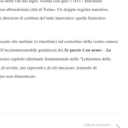
ia della vita del lager, vissuta con quel 174517 marchiato
 mai abbandonata città di Torino. Un doppio registro narrativo,
 direzioni di scrittura del tutto innovative: quella fantastico-
ssario che mettiate (o rimettiate) sul comodino della vostra camera
a dell’incommensurabile grandezza dei
Se questo è un uomo
–
La
erarsi capitolo altrettanto fondamentale nella “Letteratura della
 sevizie, dei superstiti e di chi rincasato, tentando di
 per non dimenticare.
Articolo successivo