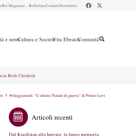
io
Bet Magazine – Bollettino
Contatti
Newsletter
ità e news
Cultura e Società
Vita Ebraica
Comunità
ncia Rosh Chodesh
ri
#rileggiamoli: “L’ultimo Natale di guerra” di Primo Levi
Articoli recenti
Dal Kurdistan alla burrata: la lunga memoria