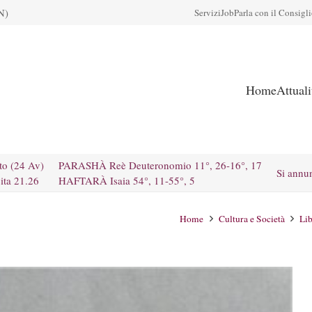
N)
Servizi
Job
Parla con il Consigl
Home
Attual
to (24 Av)
PARASHÀ Reè Deuteronomio 11°, 26-16°, 17
Si annu
ita 21.26
HAFTARÀ Isaia 54°, 11-55°, 5
Home
Cultura e Società
Lib