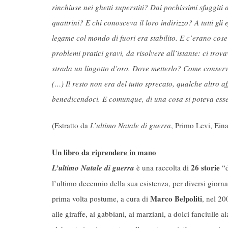
rinchiuse nei ghetti superstiti? Dai pochissimi sfuggiti al
quattrini? E chi conosceva il loro indirizzo? A tutti gl
legame col mondo di fuori era stabilito. E c’erano cos
problemi pratici gravi, da risolvere all’istante: ci tr
strada un lingotto d’oro. Dove metterlo? Come conserva
(…) Il resto non era del tutto sprecato, qualche altro 
benedicendoci. E comunque, di una cosa si poteva essere
(Estratto da
L’ultimo Natale di guerra
, Primo Levi, Ein
Un libro da riprendere in mano
26 storie
L’ultimo Natale di guerra
è una raccolta di
“d
l’ultimo decennio della sua esistenza, per diversi giornal
Marco Belpoliti
prima volta postume, a cura di
, nel 20
alle giraffe, ai gabbiani, ai marziani, a dolci fanciulle