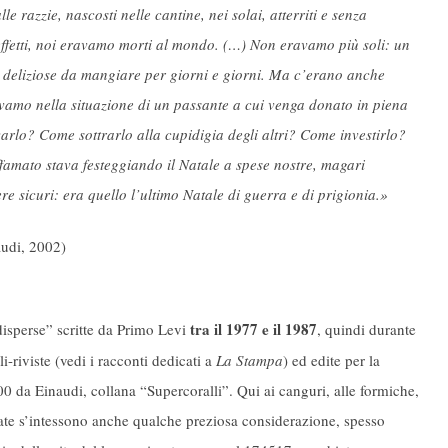
le razzie, nascosti nelle cantine, nei solai, atterriti e senza
i effetti, noi eravamo morti al mondo. (…) Non eravamo più soli: un
e deliziose da mangiare per giorni e giorni. Ma c’erano anche
ovavamo nella situazione di un passante a cui venga donato in piena
rlo? Come sottrarlo alla cupidigia degli altri? Come investirlo?
affamato stava festeggiando il Natale a spese nostre, magari
 sicuri: era quello l’ultimo Natale di guerra e di prigionia.»
audi, 2002)
tra il 1977 e il 1987
isperse” scritte da Primo Levi
, quindi durante
i-riviste (vedi i racconti dedicati a
La Stampa
) ed edite per la
00 da Einaudi, collana “Supercoralli”. Qui ai canguri, alle formiche,
 alate s’intessono anche qualche preziosa considerazione, spesso