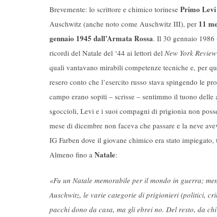
Primo Levi
Brevemente: lo scrittore e chimico torinese
11 me
Auschwitz (anche noto come Auschwitz III), per
gennaio 1945 dall’Armata Rossa
. Il 30 gennaio 1986 
ricordi del Natale del ‘44 ai lettori del
New York Review
quali vantavano mirabili competenze tecniche e, per ques
resero conto che l’esercito russo stava spingendo le prop
campo erano sopiti – scrisse – sentimmo il tuono delle a
sgoccioli, Levi e i suoi compagni di prigionia non poss
mese di dicembre non faceva che passare e la neve ave
IG Farben dove il giovane chimico era stato impiegato,
Natale
Almeno fino a
:
«Fu un Natale memorabile per il mondo in guerra; mem
Auschwitz, le varie categorie di prigionieri (politici, 
pacchi dono da casa, ma gli ebrei no. Del resto, da ch