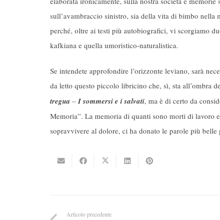
elaborata ironicamente, sulla nostra società e memorie s
sull’avambraccio sinistro, sia della vita di bimbo nella
perché, oltre ai testi più autobiografici, vi scorgiamo due
kafkiana e quella umoristico-naturalistica.
Se intendete approfondire l’orizzonte leviano, sarà nece
da letto questo piccolo libricino che, sì, sta all’ombr
tregua
–
I sommersi e i salvati
, ma è di certo da consid
Memoria”. La memoria di quanti sono morti di lavoro e di
sopravvivere al dolore, ci ha donato le parole più belle
Articolo precedente