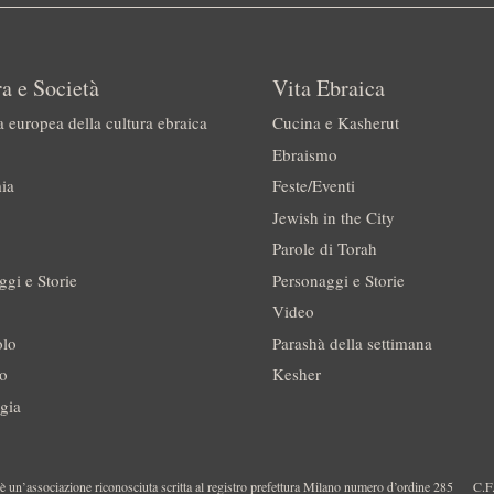
a e Società
Vita Ebraica
a europea della cultura ebraica
Cucina e Kasherut
Ebraismo
ia
Feste/Eventi
Jewish in the City
Parole di Torah
ggi e Storie
Personaggi e Storie
Video
olo
Parashà della settimana
no
Kesher
gia
 un’associazione riconosciuta scritta al registro prefettura Milano numero d’ordine 285
C.F