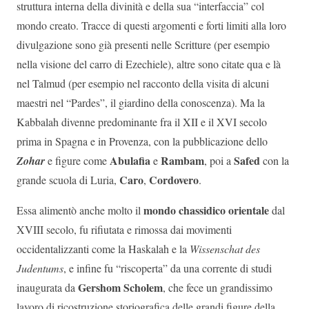
struttura interna della divinità e della sua “interfaccia” col
mondo creato. Tracce di questi argomenti e forti limiti alla loro
divulgazione sono già presenti nelle Scritture (per esempio
nella visione del carro di Ezechiele), altre sono citate qua e là
nel Talmud (per esempio nel racconto della visita di alcuni
maestri nel “Pardes”, il giardino della conoscenza). Ma la
Kabbalah divenne predominante fra il XII e il XVI secolo
prima in Spagna e in Provenza, con la pubblicazione dello
Abulafia
Rambam
Safed
Zohar
e figure come
e
, poi a
con la
Caro
Cordovero
grande scuola di Luria,
,
.
mondo chassidico orientale
Essa alimentò anche molto il
dal
XVIII secolo, fu rifiutata e rimossa dai movimenti
occidentalizzanti come la Haskalah e la
Wissenschat des
Judentums
, e infine fu “riscoperta” da una corrente di studi
Gershom Scholem
inaugurata da
, che fece un grandissimo
lavoro di ricostruzione storiografica delle grandi figure della