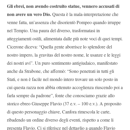
Gli ebrei, non avendo costruito statue, vennero accusati di
non avere un vero Dio.
Questa è la mala-interpretazione che
venne fatta, un’assenza che disorientò Pompeo quando irruppe
nel Tempio. Una paura del diverso, trasformatasi in
atteggiamenti ostili, alimentata dalle più note voci di quei tempi.
Cicerone diceva: “Quella gente aborrisce lo splendore del
nostro impero, la gravitas del nostro nome, le usanze e le leggi
dei nostri avi”. Un puro sentimento antigiudaico, manifestato
anche da Strabone, che affermò: “Sono penetrati in tutti gli
Stati, e non è facile nel mondo intero trovare un solo posto in
cui questa razza non abbia ottenuto accoglienza riuscendo poi a
farla sempre da padrone”, fonte che conosciamo grazie allo
storico ebreo Giuseppe Flavio (37 e.v. – 100 e.v.). A proposito
di questo personaggio chiave, Canfora rimescola le carte,
ribadendo un ordine diverso degli eventi, rispetto a come li
presenta Flavio. Ci si riferisce nel dettaglio a quando Flavio