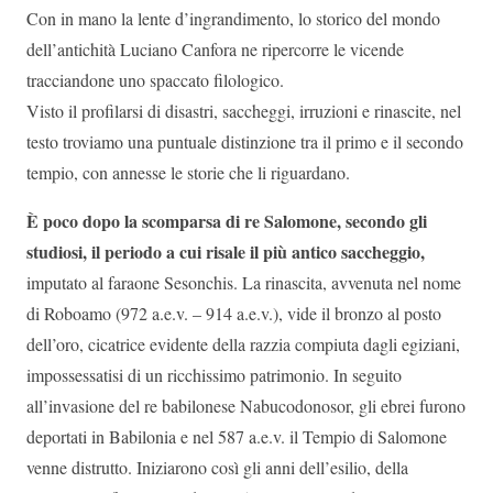
Con in mano la lente d’ingrandimento, lo storico del mondo
dell’antichità Luciano Canfora ne ripercorre le vicende
tracciandone uno spaccato filologico.
Visto il profilarsi di disastri, saccheggi, irruzioni e rinascite, nel
testo troviamo una puntuale distinzione tra il primo e il secondo
tempio, con annesse le storie che li riguardano.
È poco dopo la scomparsa di re Salomone, secondo gli
studiosi, il periodo a cui risale il più antico saccheggio,
imputato al faraone Sesonchis. La rinascita, avvenuta nel nome
di Roboamo (972 a.e.v. – 914 a.e.v.), vide il bronzo al posto
dell’oro, cicatrice evidente della razzia compiuta dagli egiziani,
impossessatisi di un ricchissimo patrimonio. In seguito
all’invasione del re babilonese Nabucodonosor, gli ebrei furono
deportati in Babilonia e nel 587 a.e.v. il Tempio di Salomone
venne distrutto. Iniziarono così gli anni dell’esilio, della