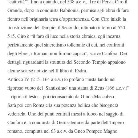
“cattività’”, fino a quando, nel 538 a.e.v., il re di Persia Ciro il
Grande, dopo la conquista Babilonia, permise agli ebrei di fare
rientro nell’originaria terra d’appartenenza. Con Ciro iniziò la
ricostruzione del Tempio, il Secondo, ultimato intorno al 520-
515. Ciro è “il faro di luce nella storia ebraica, egli incarna
perfettamente quel sincretismo tollerante di cui, nei confronti
degli Ebrei, i Romani non furono capaci”, scrive Canfora. Dei
dettagli riguardanti la struttura del Secondo Tempio appaiono
alcune scarse notizie nel II libro di Esdra.
Antioco IV (215 -164 a.e.v.) lo profanò “installando nel
rigoroso vuoto del ‘Santissimo’ una statua di Zeus (166 a.e.v.)”
– riporta il testo -, poi riconsacrato da Giuda Maccabeo.
Sarà poi con Roma e la sua potenza bellica che bisognerà
vedersela. Uno dei punti centrali messi a fuoco nel saggio di
Canfora è la conquista di Gerusalemme da parte dell’Impero
romano, compiuta nel 63 a.e.v. da Gneo Pompeo Magno.