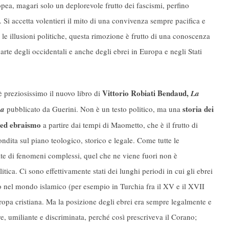
opea, magari solo un deplorevole frutto dei fascismi, perfino
 Si accetta volentieri il mito di una convivenza sempre pacifica e
 le illusioni politiche, questa rimozione è frutto di una conoscenza
parte degli occidentali e anche degli ebrei in Europa e negli Stati
Vittorio Robiati Bendaud,
è preziosissimo il nuovo libro di
La
storia dei
na
pubblicato da Guerini. Non è un testo politico, ma una
 ed ebraismo
a partire dai tempi di Maometto, che è il frutto di
ndita sul piano teologico, storico e legale. Come tutte le
ate di fenomeni complessi, quel che ne viene fuori non è
ica. Ci sono effettivamente stati dei lunghi periodi in cui gli ebrei
io nel mondo islamico (per esempio in Turchia fra il XV e il XVII
ropa cristiana. Ma la posizione degli ebrei era sempre legalmente e
re, umiliante e discriminata, perché così prescriveva il Corano;