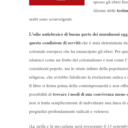
spesso gli ebrei fur
testim
Alcune delle
arabi sono sconvolgenti.
L’odio antiebraico di buona parte dei musulmani oggi
questa condizione di servitù
che è stata determinata da
coloniale europea) che ha emancipato gli ebrei. Per que
islamico come un frutto del colonialismo e non come l
considerati popolo, ma lo strato infimo della popolazion
religiosa, che avrebbe falsificato la rivelazione antica e 
Il libro si ferma prima della contemporaneità e non offre
trovare i modi di una convivenza meno c
possibilità di
non si tratta semplicemente di individuare una linea di co
pregiudizi profondamente radicati e velenosi.
(La stella e la mezzaluna sarà presentato il 13 settem