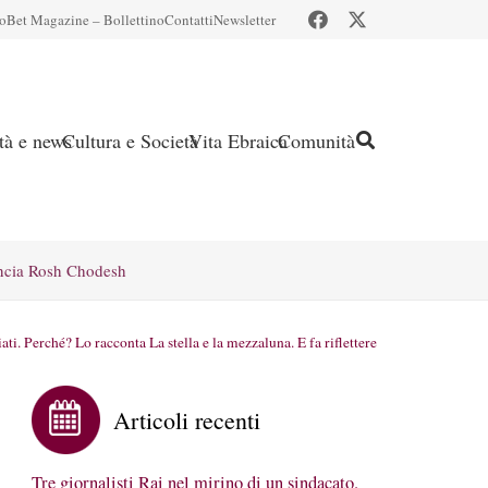
io
Bet Magazine – Bollettino
Contatti
Newsletter
ità e news
Cultura e Società
Vita Ebraica
Comunità
ncia Rosh Chodesh
ati. Perché? Lo racconta La stella e la mezzaluna. E fa riflettere
Articoli recenti
Tre giornalisti Rai nel mirino di un sindacato.