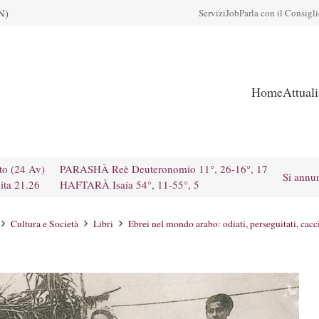
N)
Servizi
Job
Parla con il Consigl
Home
Attual
to (24 Av)
PARASHÀ Reè Deuteronomio 11°, 26-16°, 17
Si annu
ita 21.26
HAFTARÀ Isaia 54°, 11-55°, 5
Cultura e Società
Libri
Ebrei nel mondo arabo: odiati, perseguitati, cacci