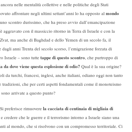
ncora nelle mentalità collettive e nelle politiche degli Stati
mondo
dovuto affrontare negli ultimi settant’anni lo ha opposto al
a uno scontro durissimo, che ha preso avvio dall’emancipazione
 è aggravato con il massiccio ritorno in Terra di Israele e con la
 Zvat, ma anche di Baghdad e dello Yemen di un secolo fa, il
e dagli anni Trenta del secolo scorso, l’emigrazione forzata di
tappe di questo scontro
ro Israele – sono tutte
, che purtroppo di
a da dove viene questa esplosione di odio?
Qual è la sua origine?
oli da turchi, francesi, inglesi, anche italiani, odiano oggi non tanto
ue tradizioni, che per certi aspetti fondamentali come il monoteismo
, sono arrivate a questo punto?
la cacciata di centinaia di migliaia di
Si preferisce rimuovere
e credere che le guerre e il terrorismo intorno a Israele siano una
tanti al mondo, che si risolvono con un compromesso territoriale. Ci