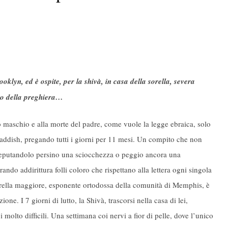
klyn, ed è ospite, per la shivà, in casa della sorella, severa
to della preghiera…
io maschio e alla morte del padre, come vuole la legge ebraica, solo
l kaddish, pregando tutti i giorni per 11 mesi. Un compito che non
 reputandolo persino una sciocchezza o peggio ancora una
rando addirittura folli coloro che rispettano alla lettera ogni singola
orella maggiore, esponente ortodossa della comunità di Memphis, è
ione. I 7 giorni di lutto, la Shivà, trascorsi nella casa di lei,
molto difficili. Una settimana coi nervi a fior di pelle, dove l’unico