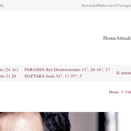
N)
Servizi
Job
Parla con il Consigl
Home
Attual
to (24 Av)
PARASHÀ Reè Deuteronomio 11°, 26-16°, 17
Si annu
ita 21.26
HAFTARÀ Isaia 54°, 11-55°, 5
Home
Cul