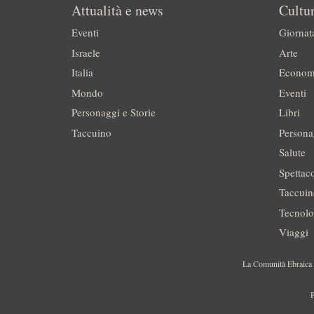
Attualità e news
Cultur
Eventi
Giornat
Israele
Arte
Italia
Econom
Mondo
Eventi
Personaggi e Storie
Libri
Taccuino
Persona
Salute
Spettac
Taccui
Tecnolo
Viaggi
La Comunità Ebraica è
P