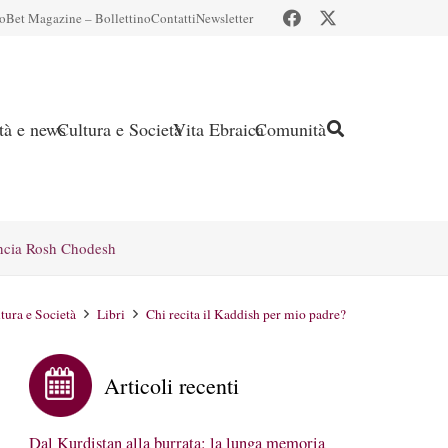
io
Bet Magazine – Bollettino
Contatti
Newsletter
ità e news
Cultura e Società
Vita Ebraica
Comunità
ncia Rosh Chodesh
tura e Società
Libri
Chi recita il Kaddish per mio padre?
Articoli recenti
Dal Kurdistan alla burrata: la lunga memoria