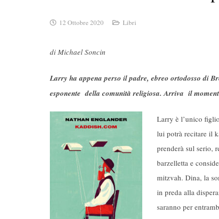
12 Ottobre 2020
Libri
di Michael Soncin
Larry ha appena perso il padre, ebreo ortodosso di Broo
esponente della comunità religiosa. Arriva il momen
Larry è l’unico figl
lui potrà recitare i
prenderà sul serio,
barzelletta e conside
mitzvah. Dina, la s
in preda alla disperaz
saranno per entrambi 