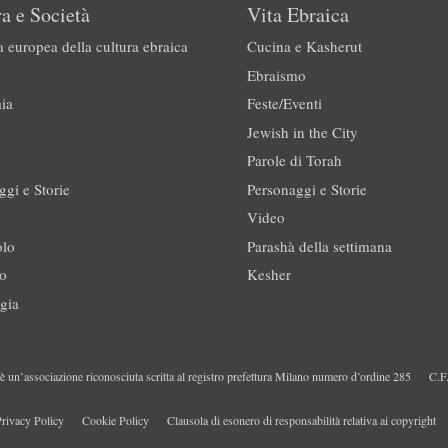
a e Società
Vita Ebraica
a europea della cultura ebraica
Cucina e Kasherut
Ebraismo
ia
Feste/Eventi
Jewish in the City
Parole di Torah
ggi e Storie
Personaggi e Storie
Video
olo
Parashà della settimana
no
Kesher
gia
 un’associazione riconosciuta scritta al registro prefettura Milano numero d’ordine 285
C.F
rivacy Policy
Cookie Policy
Clausola di esonero di responsabilità relativa ai copyright