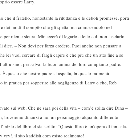
oprio essere Larry.
i che il fratello, nonostante la riluttanza e le deboli promesse, porti
re dei modi il compito che gli spetta; ma conoscendolo nel
 per niente sicura. Minaccerà di legarlo a letto e di non lasciarlo
gli dice. – Non devi per forza credere. Puoi anche non pensare a
 lei vuol cercare di fargli capire è che più che un atto fine a se
 d’altruismo, per salvar la buon’anima del loro compianto padre.
 È questo che nostro padre si aspetta, in questo momento
in pratica per sopperire alle negligenze di Larry e che, Reb
ato sul web. Che ne sarà poi della vita – com’è solita dire Dina –
eh, troveremo dinanzi a noi un personaggio alquanto differente
’inizio del libro ci sia scritto: “Questo libro è un’opera di fantasia.
vey!, il sito kaddish.com esiste realmente!