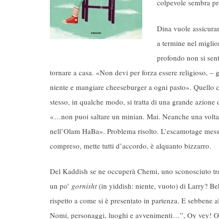
colpevole sembra pr
Dina vuole assicurars
a termine nel miglio
profondo non si sente
tornare a casa. «Non devi per forza essere religioso, – 
niente e mangiare cheeseburger a ogni pasto». Quello che
stesso, in qualche modo, si tratta di una grande azione
«…non puoi saltare un minian. Mai. Neanche una volta.
nell’Olam HaBa». Problema risolto. L’escamotage messo 
compreso, mette tutti d’accordo, è alquanto bizzarro.
Del Kaddish se ne occuperà Chemi, uno sconosciuto trov
un po’
gornisht
(in yiddish: niente, vuoto) di Larry? B
rispetto a come si è presentato in partenza. E sebbene all
Nomi, personaggi, luoghi e avvenimenti…”, Oy vey! Oy 