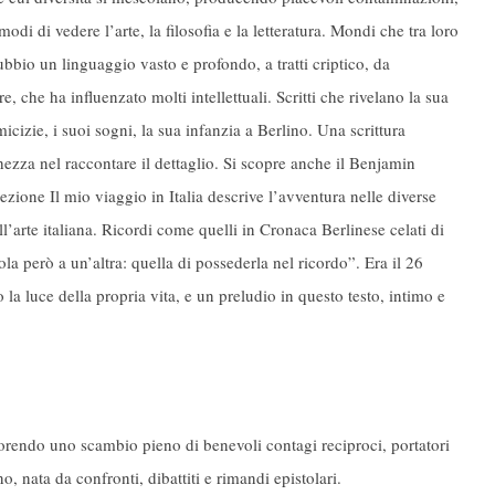
odi di vedere l’arte, la filosofia e la letteratura. Mondi che tra loro
bio un linguaggio vasto e profondo, a tratti criptico, da
re, che ha influenzato molti intellettuali. Scritti che rivelano la sua
micizie, i suoi sogni, la sua infanzia a Berlino. Una scrittura
ezza nel raccontare il dettaglio. Si scopre anche il Benjamin
sezione Il mio viaggio in Italia descrive l’avventura nelle diverse
ell’arte italiana. Ricordi come quelli in Cronaca Berlinese celati di
la però a un’altra: quella di possederla nel ricordo”. Era il 26
la luce della propria vita, e un preludio in questo testo, intimo e
avorendo uno scambio pieno di benevoli contagi reciproci, portatori
o, nata da confronti, dibattiti e rimandi epistolari.