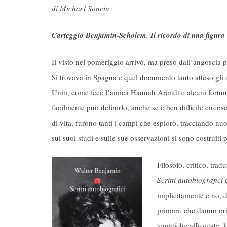
di Michael Soncin
Carteggio Benjamin-Scholem. Il ricordo di una figura
Il visto nel pomeriggio arrivò, ma preso dall’angoscia pe
Si trovava in Spagna e quel documento tanto atteso gli a
Uniti, come fece l’amica Hannah Arendt e alcuni fortuna
facilmente può definirlo, anche se è ben difficile circosc
di vita, furono tanti i campi che esplorò, tracciando nuo
sui suoi studi e sulle sue osservazioni si sono costruiti
Filosofo, critico, tra
Scritti autobiografici
q
implicitamente e no, 
primari, che danno ori
tematiche affrontate, 