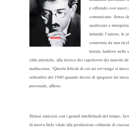
e offrendo così nuovi m
comunicano. Senza dub
analizzare e interpreta
intimità: l’amore, le a
connotata da una ricch
turista, laddove nella 
città artistiche, alla ricerca dei capolavori dei maestri d
malinconia. “Questa felicità di cui mi sovvengo si mesco
settembre del 1940 quando decise di spegnere lui stesso 
personale, affiora.
Strinse amicizie con i grandi intellettuali del tempo, f
di nuova linfa vitale alla produzione culturale di ciascun