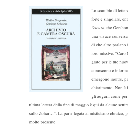
Lo scambio di letter
forte e singolare, en
Oscura
che Gershom 
una vivace conversa
di che altro parlano 
loro missive. “Caro
grato per le tue nuo
conoscono e informan
emergono inoltre, pa
chiarimento. Non è 
gli auguri, come per 
ultima lettera della fine di maggio è qui da alcune sett
sullo Zohar…”. La parte legata al misticismo ebraico, p
molto presente.