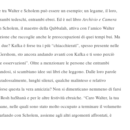
e tra Walter e Scholem può essere un esempio; un legame, il loro,
trambi tedeschi, entrambi ebrei. Ed è nel libro
Archivio e Camera
Scholem, il maestro della Qabbalah, attiva con l’amico Walter
zione che raccoglie anche le preoccupazioni di quei tempi bui. Ma
i due? Kafka è forse tra i più “chiacchierati”, spesso presente nelle
 Gershom, sto ancora andando avanti con Kafka e ti sono perciò
ve osservazioni”. Oltre a menzionare le persone che entrambi
dosi, si scambiano idee sui libri che leggono. Dalle loro parole
radossalmente, lunghi silenzi, qualche malinteso e relativo
forse questa la vera amicizia? Non si dimenticano nemmeno di farsi
Rosh haShanà e per le altre festività ebraiche. “Caro Walter, la tua
imane, nelle quali sono stato molto occupato a terminare il volumetto
arlando con Scholem, assieme agli altri argomenti affrontati, è