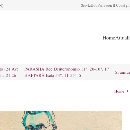
N)
Servizi
Job
Parla con il Consigl
Home
Attual
to (24 Av)
PARASHÀ Reè Deuteronomio 11°, 26-16°, 17
Si annu
ita 21.26
HAFTARÀ Isaia 54°, 11-55°, 5
Home