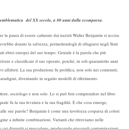
 emblematica del XX secolo, a 80 anni dalla scomparsa.
r la paura di essere catturato dai nazisti Walter Benjamin si uccise.
vrebbe donato la salvezza, permettendogli di rifugiarsi negli Stati
ti ebrei europei del suo tempo. Geniale è la parola che più
rivere e classificare il suo operato, poiché, in soli quarantotto anni
vi alfabeti. La sua produzione fu prolifica, non solo nei contenuti;
 paradigmi, diventando in seguito modelli di riferimento.
duttore, sociologo e non solo. Lo si può ben comprendere nel libro
uale fu la sua levatura e la sua fragilità. E che cosa emerge,
dalle sue parole? Benjamin è come una tavolozza cosparsa di colori
gine a infinite combinazioni. Varianti che ritroviamo nelle
le cui diversità si mescolano, producendo piacevoli contaminazioni,