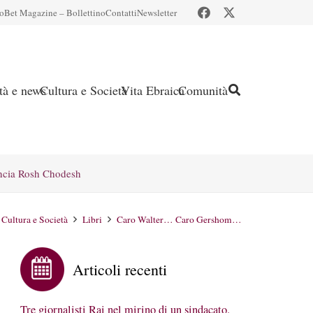
io
Bet Magazine – Bollettino
Contatti
Newsletter
ità e news
Cultura e Società
Vita Ebraica
Comunità
ncia Rosh Chodesh
Cultura e Società
Libri
Caro Walter… Caro Gershom…
Articoli recenti
Tre giornalisti Rai nel mirino di un sindacato.