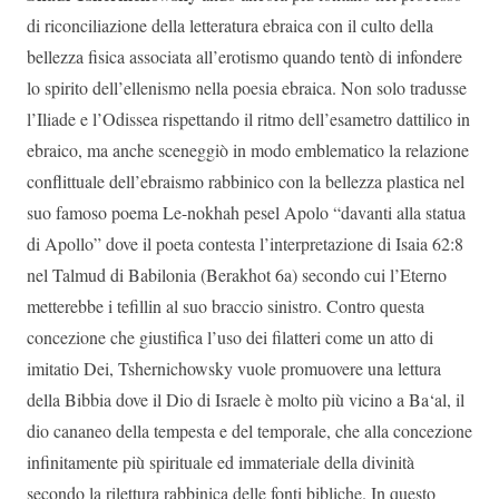
di riconciliazione della letteratura ebraica con il culto della
bellezza fisica associata all’erotismo quando tentò di infondere
lo spirito dell’ellenismo nella poesia ebraica. Non solo tradusse
l’Iliade e l’Odissea rispettando il ritmo dell’esametro dattilico in
ebraico, ma anche sceneggiò in modo emblematico la relazione
conflittuale dell’ebraismo rabbinico con la bellezza plastica nel
suo famoso poema Le-nokhah pesel Apolo “davanti alla statua
di Apollo” dove il poeta contesta l’interpretazione di Isaia 62:8
nel Talmud di Babilonia (Berakhot 6a) secondo cui l’Eterno
metterebbe i tefillin al suo braccio sinistro. Contro questa
concezione che giustifica l’uso dei filatteri come un atto di
imitatio Dei, Tshernichowsky vuole promuovere una lettura
della Bibbia dove il Dio di Israele è molto più vicino a Ba‘al, il
dio cananeo della tempesta e del temporale, che alla concezione
infinitamente più spirituale ed immateriale della divinità
secondo la rilettura rabbinica delle fonti bibliche. In questo