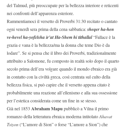
del Talmud, più preoccupate per la bellezza interiore e reticenti
nei confronti dell’apparenza esteriore.
Rammentiamoci il versetto di Proverbi 31:30 recitato o cantato
ogni venerdì sera prima della cena sabbatica:
sheqer ha-hen
ve-hevel ha-yofi/isha ir’at Ha-Shem hi tithallal
“Fallace è la
grazia e vana è la bellezza/ma la donna che teme Dio è da
lodare”. Se si pensa che il libro dei Proverbi, tradizionalmente
attribuito a Salomone, fu composto in realtà solo dopo il quarto
secolo prima dell’era volgare quando il mondo ebraico era già
in contatto con la civiltà greca, così centrata sul culto della
bellezza fisica, si può capire che il versetto appena citato è
probabilmente una reazione all’ellenismo e alla sua ossessione
per l’estetica considerata come un fine in se stesso.
Abraham Mapu
Già nel 1853
pubblicò a Vilna il primo
romanzo della letteratura ebraica moderna intitolato
Ahavat
Tsiyon
(“L’amore di Sion” o forse “L’amore a Sion”) che