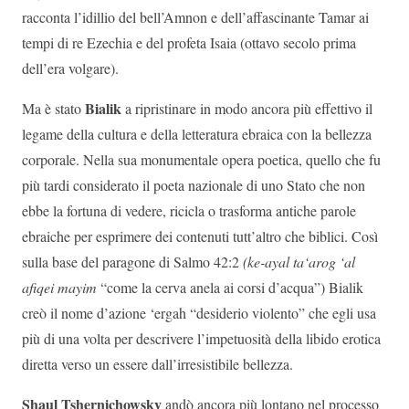
racconta l’idillio del bell’Amnon e dell’affascinante Tamar ai
tempi di re Ezechia e del profeta Isaia (ottavo secolo prima
dell’era volgare).
Bialik
Ma è stato
a ripristinare in modo ancora più effettivo il
legame della cultura e della letteratura ebraica con la bellezza
corporale. Nella sua monumentale opera poetica, quello che fu
più tardi considerato il poeta nazionale di uno Stato che non
ebbe la fortuna di vedere, ricicla o trasforma antiche parole
ebraiche per esprimere dei contenuti tutt’altro che biblici. Così
sulla base del paragone di Salmo 42:2
(ke-ayal ta‘arog ‘al
afiqei mayim
“come la cerva anela ai corsi d’acqua”) Bialik
creò il nome d’azione ‘ergah “desiderio violento” che egli usa
più di una volta per descrivere l’impetuosità della libido erotica
diretta verso un essere dall’irresistibile bellezza.
Shaul Tshernichowsky
andò ancora più lontano nel processo