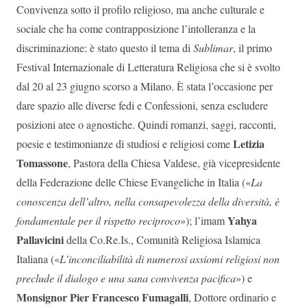
Convivenza sotto il profilo religioso, ma anche culturale e
sociale che ha come contrapposizione l’intolleranza e la
discriminazione: è stato questo il tema di
Sublimar
, il primo
Festival Internazionale di Letteratura Religiosa che si è svolto
dal 20 al 23 giugno scorso a Milano. È stata l’occasione per
dare spazio alle diverse fedi e Confessioni, senza escludere
posizioni atee o agnostiche. Quindi romanzi, saggi, racconti,
Letizia
poesie e testimonianze di studiosi e religiosi come
Tomassone
, Pastora della Chiesa Valdese, già vicepresidente
della Federazione delle Chiese Evangeliche in Italia («
La
conoscenza dell’altro, nella consapevolezza della diversità, è
Yahya
fondamentale per il rispetto reciproco
»); l’imam
Pallavicini
della Co.Re.Is., Comunità Religiosa Islamica
Italiana («
L’inconciliabilità di numerosi assiomi religiosi non
preclude il dialogo e una sana convivenza pacifica
») e
Monsignor Pier Francesco Fumagalli
, Dottore ordinario e