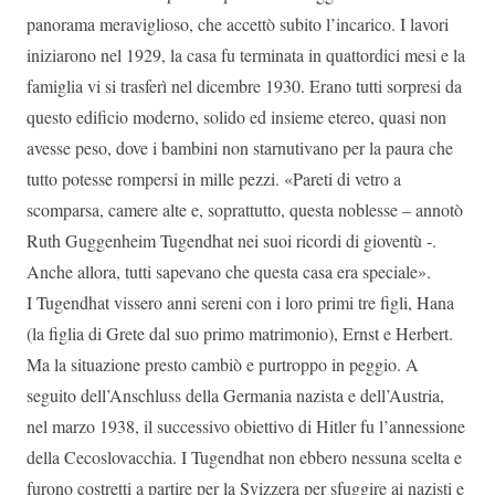
panorama meraviglioso, che accettò subito l’incarico. I lavori
iniziarono nel 1929, la casa fu terminata in quattordici mesi e la
famiglia vi si trasferì nel dicembre 1930. Erano tutti sorpresi da
questo edificio moderno, solido ed insieme etereo, quasi non
avesse peso, dove i bambini non starnutivano per la paura che
tutto potesse rompersi in mille pezzi. «Pareti di vetro a
scomparsa, camere alte e, soprattutto, questa noblesse – annotò
Ruth Guggenheim Tugendhat nei suoi ricordi di gioventù -.
Anche allora, tutti sapevano che questa casa era speciale».
I Tugendhat vissero anni sereni con i loro primi tre figli, Hana
(la figlia di Grete dal suo primo matrimonio), Ernst e Herbert.
Ma la situazione presto cambiò e purtroppo in peggio. A
seguito dell’Anschluss della Germania nazista e dell’Austria,
nel marzo 1938, il successivo obiettivo di Hitler fu l’annessione
della Cecoslovacchia. I Tugendhat non ebbero nessuna scelta e
furono costretti a partire per la Svizzera per sfuggire ai nazisti e