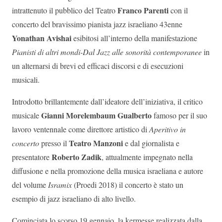
Franco Parenti
intrattenuto il pubblico del Teatro
con il
concerto del bravissimo pianista jazz israeliano 43enne
Yonathan Avishai
esibitosi all’interno della manifestazione
Pianisti di altri mondi-Dal Jazz alle sonorità contemporanee
in
un alternarsi di brevi ed efficaci discorsi e di esecuzioni
musicali.
Introdotto brillantemente dall’ideatore dell’iniziativa, il critico
Gianni Morelembaum Gualberto
musicale
famoso per il suo
lavoro ventennale come direttore artistico di
Aperitivo in
Teatro Manzoni
concerto
presso il
e dal giornalista e
Roberto Zadik
presentatore
, attualmente impegnato nella
diffusione e nella promozione della musica israeliana e autore
del volume
Isramix
(Proedi 2018) il concerto è stato un
esempio di jazz israeliano di alto livello.
Cominciata lo scorso 19 gennaio, la kermesse realizzata dalla