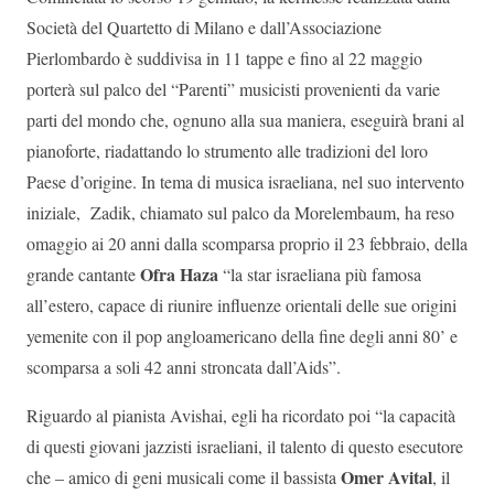
Società del Quartetto di Milano e dall’Associazione
Pierlombardo è suddivisa in 11 tappe e fino al 22 maggio
porterà sul palco del “Parenti” musicisti provenienti da varie
parti del mondo che, ognuno alla sua maniera, eseguirà brani al
pianoforte, riadattando lo strumento alle tradizioni del loro
Paese d’origine. In tema di musica israeliana, nel suo intervento
iniziale, Zadik, chiamato sul palco da Morelembaum, ha reso
omaggio ai 20 anni dalla scomparsa proprio il 23 febbraio, della
Ofra Haza
grande cantante
“la star israeliana più famosa
all’estero, capace di riunire influenze orientali delle sue origini
yemenite con il pop angloamericano della fine degli anni 80’ e
scomparsa a soli 42 anni stroncata dall’Aids”.
Riguardo al pianista Avishai, egli ha ricordato poi “la capacità
di questi giovani jazzisti israeliani, il talento di questo esecutore
Omer Avital
che – amico di geni musicali come il bassista
, il