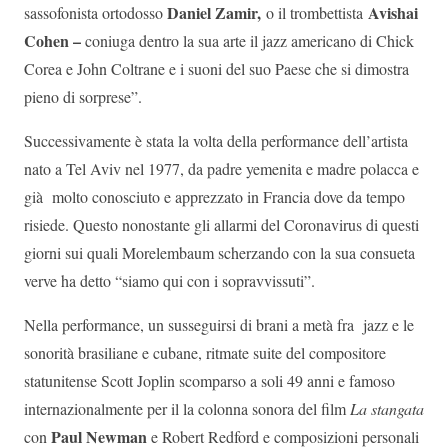
Daniel Zamir,
Avishai
sassofonista ortodosso
o il trombettista
Cohen –
coniuga dentro la sua arte il jazz americano di Chick
Corea e John Coltrane e i suoni del suo Paese che si dimostra
pieno di sorprese”.
Successivamente è stata la volta della performance dell’artista
nato a Tel Aviv nel 1977, da padre yemenita e madre polacca e
già molto conosciuto e apprezzato in Francia dove da tempo
risiede. Questo nonostante gli allarmi del Coronavirus di questi
giorni sui quali Morelembaum scherzando con la sua consueta
verve ha detto “siamo qui con i sopravvissuti”.
Nella performance, un susseguirsi di brani a metà fra jazz e le
sonorità brasiliane e cubane, ritmate suite del compositore
statunitense Scott Joplin scomparso a soli 49 anni e famoso
internazionalmente per il la colonna sonora del film
La stangata
Paul Newman
con
e Robert Redford e composizioni personali