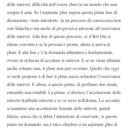
delle mitzvot, difficoltà nell’essere ebrei in un mondo che non
sempre li ama. Se l’aspirante gher supera questa prima fase di
dissuasione, viene introdotto in un percorso di conoscenza non
solo halachico ma anche di progressiva adesione all’osservanza
delle mitzvot. Alla fine di questo percorso, se il Bet Din si
ritiene convinto e se la persona è pronta, allora si arriva al
ghiur. E alla fine c’è la domanda ultimativa e fondamentale,
ovvero la richiesta di accettare le mitzvot. E se ne viene rifiutata
anche soltanto una, il ghiur non può avvenire. Quello che oggi
si vuole proporre è di fare il ghiur senza richiedere l’osservanza
delle mitzvot. E allora, a questo punto, di profilano due strade,
entrambe inaccettabili. La prima: si abolisce l’accettazione delle
mitzvòt (kabbalàt mitzvòt) e si va verso la Riforma. La seconda:
si mantiene una accettazione formale delle mitzvot, quindi
fittizia, senza che si abbia l’intenzione di osservarle. A questo
punto mi domando: ma è etico chiedere a un aspirante gher di