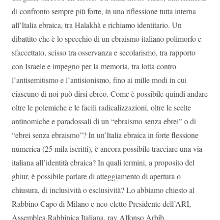
di confronto sempre più forte, in una riflessione tutta interna
all’Italia ebraica, tra Halakhà e richiamo identitario. Un
dibattito che è lo specchio di un ebraismo italiano polimorfo e
sfaccettato, scisso tra osservanza e secolarismo, tra rapporto
con Israele e impegno per la memoria, tra lotta contro
l’antisemitismo e l’antisionismo, fino ai mille modi in cui
ciascuno di noi può dirsi ebreo. Come è possibile quindi andare
oltre le polemiche e le facili radicalizzazioni, oltre le scelte
antinomiche e paradossali di un “ebraismo senza ebrei” o di
“ebrei senza ebraismo”? In un’Italia ebraica in forte flessione
numerica (25 mila iscritti), è ancora possibile tracciare una via
italiana all’identità ebraica? In quali termini, a proposito del
ghiur, è possibile parlare di atteggiamento di apertura o
chiusura, di inclusività o esclusività? Lo abbiamo chiesto al
Rabbino Capo di Milano e neo-eletto Presidente dell’ARI,
Assemblea Rabbinica Italiana, rav Alfonso Arbib.