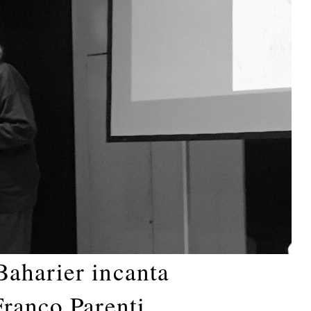
aharier incanta
Franco Parenti