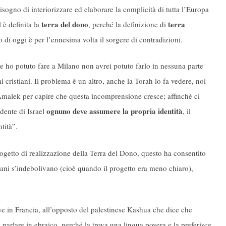
sogno di interiorizzare ed elaborare la complicità di tutta l’Europa
terra del dono
terra
 è definita la
, perché la definizione di
 di oggi è per l’ennesima volta il sorgere di contradizioni.
e ho potuto fare a Milano non avrei potuto farlo in nessuna parte
 cristiani. Il problema è un altro, anche la Torah lo fa vedere, noi
d Amalek per capire che questa incomprensione cresce; affinché ci
ognuno deve assumere la propria identità
idente di Israel
, il
tità”.
ogetto di realizzazione della Terra del Dono, questo ha consentito
ani s’indebolivano (cioè quando il progetto era meno chiaro),
ve in Francia, all’opposto del palestinese Kashua che dice che
 parlare in ebraico, perché la trova una lingua povera e la preferisce