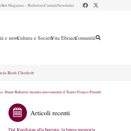
io
Bet Magazine – Bollettino
Contatti
Newsletter
ità e news
Cultura e Società
Vita Ebraica
Comunità
ncia Rosh Chodesh
o: Haim Baharier incanta nuovamente il Teatro Franco Parenti
Articoli recenti
Dal Kurdistan alla burrata: la lunga memoria