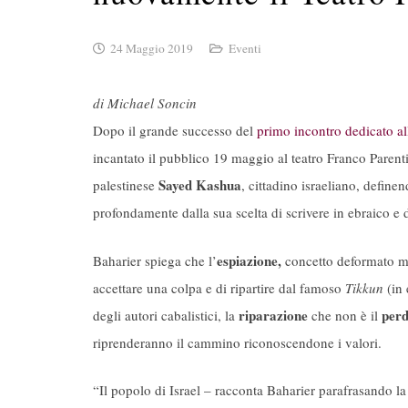
24 Maggio 2019
Eventi
di Michael Soncin
Dopo il grande successo del
primo incontro dedicato al
incantato il pubblico
19 maggio al teatro Franco Parenti
Sayed Kashua
palestinese
, cittadino israeliano, defin
profondamente dalla sua scelta di scrivere in ebraico e d
espiazione,
Baharier spiega che l’
concetto deformato mol
accettare una colpa e di ripartire dal famoso
Tikkun
(in
riparazione
per
degli autori cabalistici, la
che non è il
riprenderanno il cammino riconoscendone i valori.
“Il popolo di Israel – racconta Baharier parafrasando la 