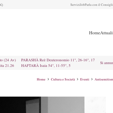
N)
Servizi
Job
Parla con il Consigl
Home
Attual
to (24 Av)
PARASHÀ Reè Deuteronomio 11°, 26-16°, 17
Si annu
ita 21.26
HAFTARÀ Isaia 54°, 11-55°, 5
Home
Cultura e Società
Eventi
Antisemitism