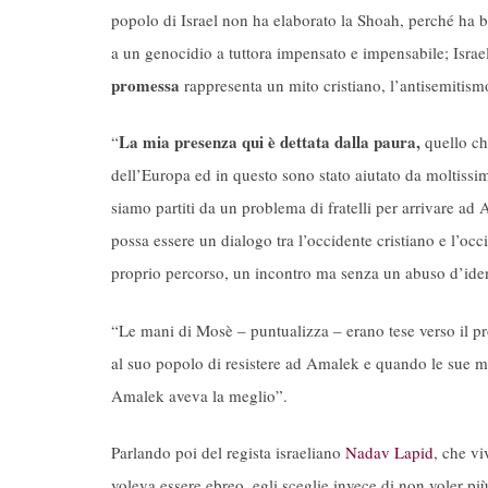
popolo di Israel non ha elaborato la Shoah, perché ha bi
a un genocidio a tuttora impensato e impensabile; Israel
promessa
rappresenta un mito cristiano, l’antisemitismo
La mia presenza qui è dettata dalla paura,
“
quello ch
dell’Europa ed in questo sono stato aiutato da moltissimi
siamo partiti da un problema di fratelli per arrivare a
possa essere un dialogo tra l’occidente cristiano e l’occ
proprio percorso, un incontro ma senza un abuso d’iden
“Le mani di Mosè – puntualizza – erano tese verso il pr
al suo popolo di resistere ad Amalek e quando le sue m
Amalek aveva la meglio”.
Parlando poi del regista israeliano
Nadav Lapid
, che vi
voleva essere ebreo, egli sceglie invece di non voler più