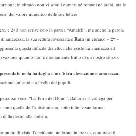
funziona; in ebraico non vi sono i numeri né romani né arabi, ma le
peso del valore numerico delle sue lettere.”
ere, e 240 non scrive solo la parola “Amalek”, ma anche la parola
Ram
di amarezza, la sua lettura rovesciata è
(in ebraico –
רם
–
presenta questa difficile dialettica che esiste tra amarezza ed
elevazione quando non è direttamente frutto di un nostro sforzo.
ppresentato nella battaglia che c’è tra elevazione e amarezza.
zione antisemita a livello dei popoli.
l percorso verso “La Terra del Dono”, Baharier si collega per
sono quelle dell’antisionismo, sotto tutte le sue forme;
dalla destra alla sinistra.
o punto di vista, l’occidente, nella sua interezza, compreso il