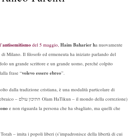
antisemitismo
Haim Baharier h
l’
del 5 maggio,
a nuovamente
 di Milano. Il filosofo ed ermeneuta ha i
niziato parlando del
endolo un grande scrittore e un grande uomo, perché colpito
volevo essere ebreo
alla frase “
”.
to dalla tradizione cristiana, è una modalità particolare di
 ebraico –
עולם
התיכון
Olam HaTikun – il mondo della correzione)
dono
e non riguarda la persona che ha sbagliato, ma quelli che
Torah – imita i popoli liberi (s’impadronisce della libertà di cui