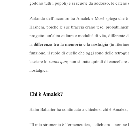
godono tutti i popoli) e si scuote da addosso, le catene 
Parlando dell’incontro tra Amalek e Mosè spiega che è e
Hashem, poiché le sue braccia erano tese, probabilmente 
progetto: un’altra cultura e modalità di vita, differente 
differenza tra la memoria e la nostalgia
la
(in riferim
funzione, il ruolo di quelle che oggi sono delle retrogu
lasciare lo
status quo
; non si tratta quindi di cancellar
nostalgica.
Chi è Amalek?
Haim Baharier ha continuato a chiedersi chi è Amalek,
“Il mio strumento è l’ermeneutica, – dichiara – non ne h