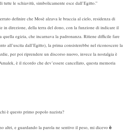
di tutte le schiavitù, simbolicamente esce dall’Egitto.”
rrato definire che Mosè alzava le braccia al cielo, residenza di
in direzione, della terra del dono, con la funzione di indicare il
da quella egizia, che incarnava la padronanza. Ritiene difficile fare
ento all’uscita dall’Egitto), la prima consisterebbe nel riconoscere la
ardie, per poi riprendere un discorso nuovo, invece la nostalgia è
e Amalek, è il ricordo che dev’essere cancellato, questa memoria
 chi è questo primo popolo nazista?
o altri, e guardando la parola ne sentivo il peso, mi dicevo
è