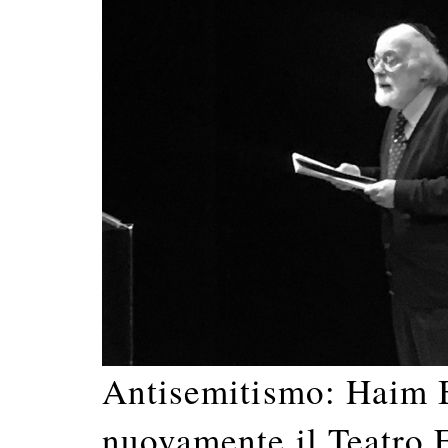
Antisemitismo: Haim B
nuovamente il Teatro 