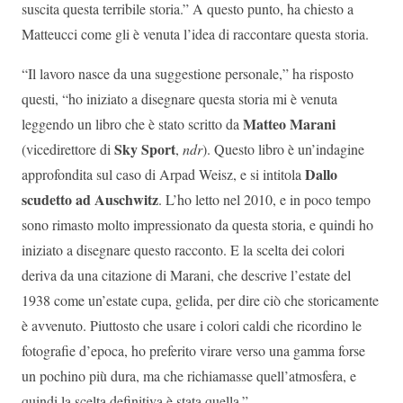
suscita questa terribile storia.” A questo punto, ha chiesto a
Matteucci come gli è venuta l’idea di raccontare questa storia.
“Il lavoro nasce da una suggestione personale,” ha risposto
questi, “ho iniziato a disegnare questa storia mi è venuta
Matteo Marani
leggendo un libro che è stato scritto da
Sky Sport
(vicedirettore di
,
ndr
). Questo libro è un’indagine
Dallo
approfondita sul caso di Arpad Weisz, e si intitola
scudetto ad Auschwitz
. L’ho letto nel 2010, e in poco tempo
sono rimasto molto impressionato da questa storia, e quindi ho
iniziato a disegnare questo racconto. E la scelta dei colori
deriva da una citazione di Marani, che descrive l’estate del
1938 come un’estate cupa, gelida, per dire ciò che storicamente
è avvenuto. Piuttosto che usare i colori caldi che ricordino le
fotografie d’epoca, ho preferito virare verso una gamma forse
un pochino più dura, ma che richiamasse quell’atmosfera, e
quindi la scelta definitiva è stata quella.”