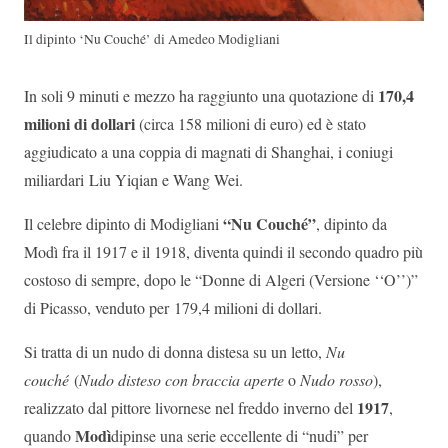
Il dipinto ‘Nu Couché’ di Amedeo Modigliani
170,4
In soli 9 minuti e mezzo ha raggiunto una quotazione di
milioni di dollari
(circa 158 milioni di euro) ed è stato
aggiudicato a una coppia di magnati di Shanghai, i coniugi
miliardari Liu Yiqian e Wang Wei.
“Nu Couché”
Il celebre dipinto di Modigliani
, dipinto da
Modì fra il 1917 e il 1918, diventa quindi il secondo quadro più
costoso di sempre, dopo le “Donne di Algeri (Versione ‘‘O’’)”
di Picasso, venduto per 179,4 milioni di dollari.
Si tratta di un nudo di donna distesa su un letto,
Nu
couché
(
Nudo disteso con braccia aperte
o
Nudo rosso
),
1917
realizzato dal pittore livornese nel freddo inverno del
,
Modì
quando
dipinse una serie eccellente di “nudi” per