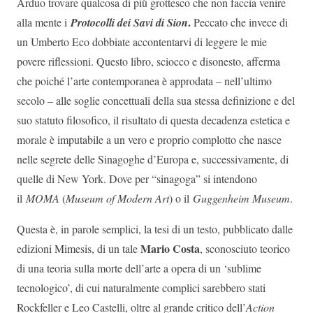
Arduo trovare qualcosa di più grottesco che non faccia venire
.
alla mente i
Protocolli dei Savi di Sion
Peccato che invece di
un Umberto Eco dobbiate accontentarvi di leggere le mie
povere riflessioni. Questo libro, sciocco e disonesto, afferma
che poiché l’arte contemporanea è approdata – nell’ultimo
secolo – alle soglie concettuali della sua stessa definizione e del
suo statuto filosofico, il risultato di questa decadenza estetica e
morale è imputabile a un vero e proprio complotto che nasce
nelle segrete delle Sinagoghe d’Europa e, successivamente, di
quelle di New York. Dove per “sinagoga” si intendono
il
MOMA
(
Museum of Modern Art
) o il
Guggenheim Museum
.
Questa è, in parole semplici, la tesi di un testo, pubblicato dalle
Mario Costa
edizioni Mimesis, di un tale
, sconosciuto teorico
di una teoria sulla morte dell’arte a opera di un ‘sublime
tecnologico’, di cui naturalmente complici sarebbero stati
Rockfeller e Leo Castelli, oltre al grande critico dell’
Action