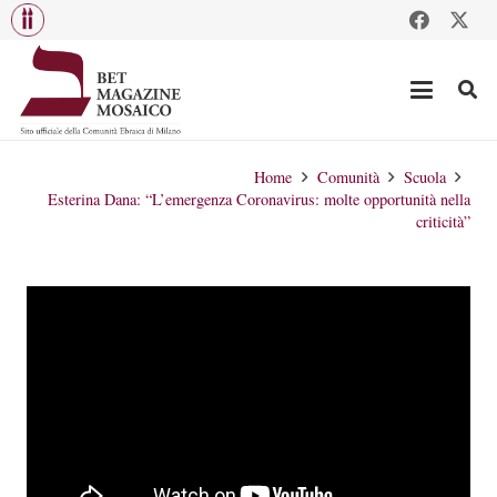
Home
Comunità
Scuola
Esterina Dana: “L’emergenza Coronavirus: molte opportunità nella
criticità”