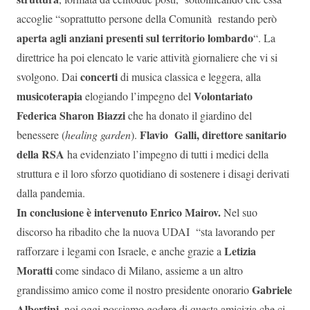
accoglie “soprattutto persone della Comunità restando però
aperta agli anziani presenti sul territorio lombardo
“. La
direttrice ha poi elencato le varie attività giornaliere che vi si
concerti
svolgono. Dai
di musica classica e leggera, alla
musicoterapia
Volontariato
elogiando l’impegno del
Federica Sharon Biazzi
che ha donato il giardino del
Flavio Galli, direttore sanitario
benessere (
healing garden
).
della RSA
ha evidenziato l’impegno di tutti i medici della
struttura e il loro sforzo quotidiano di sostenere i disagi derivati
dalla pandemia.
In conclusione è intervenuto Enrico Mairov.
Nel suo
discorso ha ribadito che la nuova UDAI “sta lavorando per
Letizia
rafforzare i legami con Israele, e anche grazie a
Moratti
come sindaco di Milano, assieme a un altro
Gabriele
grandissimo amico come il nostro presidente onorario
Albertini,
noi oggi possiamo godere di questa amicizia che ci