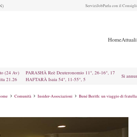
N)
Servizi
Job
Parla con il Consigl
Home
Attual
to (24 Av)
PARASHÀ Reè Deuteronomio 11°, 26-16°, 17
Si annu
ita 21.26
HAFTARÀ Isaia 54°, 11-55°, 5
ome
Comunità
Insider-Associazioni
Bené Berith: un viaggio di fratell