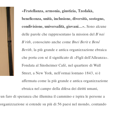
«Fratellanza, armonia, giustizia,
Tzedakà,
beneficenza, unità, inclusione, diversità, sostegno,
condivisione, universalità, giovani…».
Sono alcune
delle parole che rappresentano la mission del
B’nai
B’rith
, conosciuto anche come
Bnei Berit
e
Bené
Berith
, la più grande e antica organizzazione ebraica
che porta con sé il significato di «Figli dell’Alleanza».
Fondata al Sinsheimer Café, nel quartiere di Wall
Street, a New York, nell’ormai lontano 1843, si è
affermata come la più grande e antica organizzazione
ebraica nel campo della difesa dei diritti umani,
 un faro di speranza che illumina il cammino e ispira le persone a
l’organizzazione si estende su più di 56 paesi nel mondo, contando