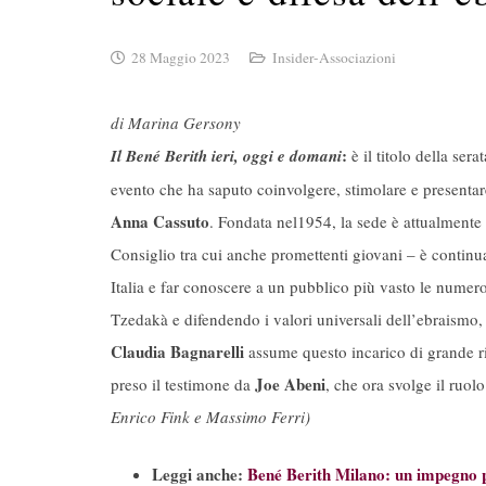
28 Maggio 2023
Insider-Associazioni
di Marina Gersony
:
Il Bené Berith ieri, oggi e domani
è il titolo della ser
evento che ha saputo coinvolgere, stimolare e presentare
Anna Cassuto
. Fondata nel1954, la sede è attualmente 
Consiglio tra cui anche promettenti giovani – è continuar
Italia e far conoscere a un pubblico più vasto le numeros
Tzedakà e difendendo i valori universali dell’ebraismo, 
Claudia Bagnarelli
assume questo incarico di grande ri
Joe Abeni
preso il testimone da
, che ora svolge il ruo
Enrico Fink e Massimo Ferri)
Leggi anche:
Bené Berith Milano: un impegno 