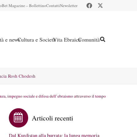
io
Bet Magazine – Bollettino
Contatti
Newsletter
ità e news
Cultura e Società
Vita Ebraica
Comunità
ncia Rosh Chodesh
anza, impegno sociale e difesa dell’ebraismo attraverso il tempo
Articoli recenti
Dal Kurdistan alla burrata: la lunga memoria