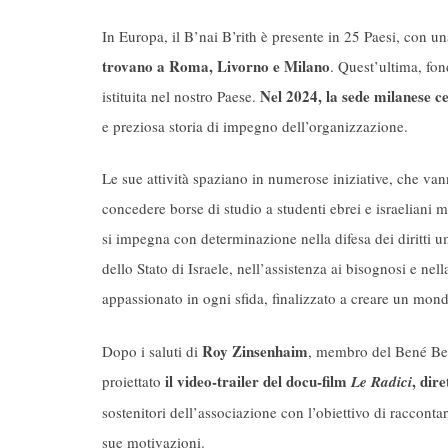
In Europa, il B’nai B’rith è presente in 25 Paesi, con una 
trovano a Roma, Livorno e Milano
. Quest’ultima, fo
Nel 2024, la sede milanese ce
istituita nel nostro Paese.
e preziosa storia di impegno dell’organizzazione.
Le sue attività spaziano in numerose iniziative, che vann
concedere borse di studio a studenti ebrei e israeliani m
si impegna con determinazione nella difesa dei diritti um
dello Stato di Israele, nell’assistenza ai bisognosi e n
appassionato in ogni sfida, finalizzato a creare un mond
Roy Zinsenhaim
Dopo i saluti di
, membro del Bené Beri
il video-trailer del docu-film
, dire
proiettato
Le Radici
sostenitori dell’associazione con l’obiettivo di raccontar
sue motivazioni.