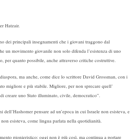
er Hatzair.
uno dei principali insegnamenti che i giovani traggono dal
i che un movimento giovanile non solo difenda l’esistenza di uno
, per quanto possibile, anche attraverso critiche costruttive.
a diaspora, ma anche, come dice lo scrittore David Grossman, con i
tato migliore e più stabile. Migliore, per non sprecare quell’
a di creare uno Stato illuminato, civile, democratico”.
vani dell’Hashomer pensare ad un’epoca in cui Israele non esisteva, e
o non esisteva, come lingua parlata nella quotidianità.
ento pionieristico; oggi non è più così, ma continua a portare