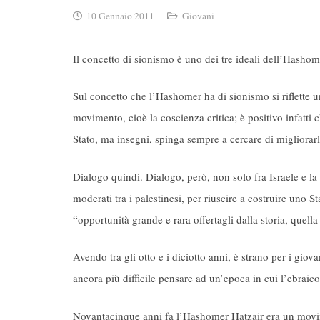
10 Gennaio 2011
Giovani
Il concetto di sionismo è uno dei tre ideali dell’Hashom
Sul concetto che l’Hashomer ha di sionismo si riflette 
movimento, cioè la coscienza critica; è positivo infatt
Stato, ma insegni, spinga sempre a cercare di migliorarlo
Dialogo quindi. Dialogo, però, non solo fra Israele e l
moderati tra i palestinesi, per riuscire a costruire uno S
“opportunità grande e rara offertagli dalla storia, quell
Avendo tra gli otto e i diciotto anni, è strano per i gio
ancora più difficile pensare ad un’epoca in cui l’ebraic
Novantacinque anni fa l’Hashomer Hatzair era un movim