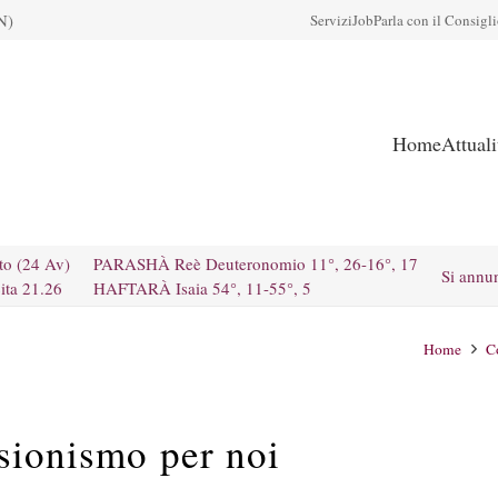
N)
Servizi
Job
Parla con il Consigl
Home
Attual
to (24 Av)
PARASHÀ Reè Deuteronomio 11°, 26-16°, 17
Si annu
ita 21.26
HAFTARÀ Isaia 54°, 11-55°, 5
Home
C
 sionismo per noi