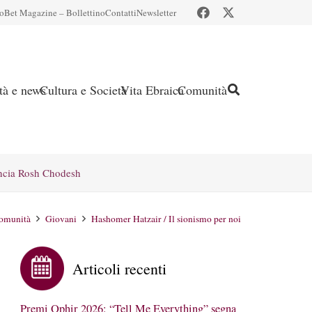
io
Bet Magazine – Bollettino
Contatti
Newsletter
ità e news
Cultura e Società
Vita Ebraica
Comunità
ncia Rosh Chodesh
omunità
Giovani
Hashomer Hatzair / Il sionismo per noi
Articoli recenti
Premi Ophir 2026: “Tell Me Everything” segna