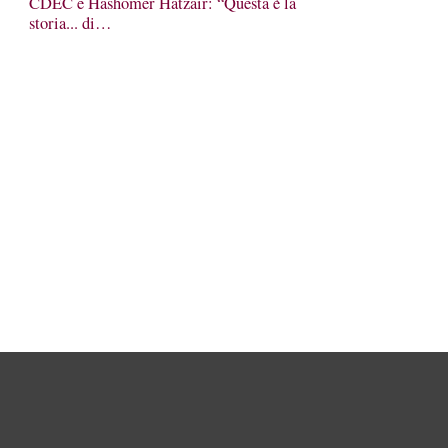
CDEC e Hashomer Hatzair: “Questa è la
storia... di…