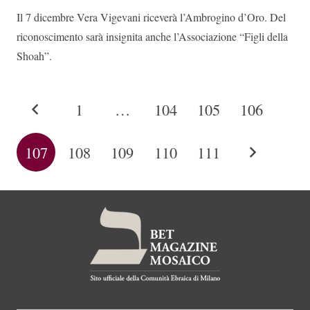
Il 7 dicembre Vera Vigevani riceverà l’Ambrogino d’Oro. Del
riconoscimento sarà insignita anche l’Associazione “Figli della
Shoah”.
1
…
104
105
106
107
108
109
110
111