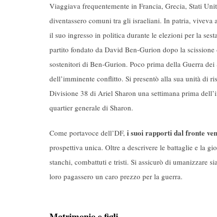
Viaggiava frequentemente in Francia, Grecia, Stati Unit
diventassero comuni tra gli israeliani. In patria, vivev
il suo ingresso in politica durante le elezioni per la ses
partito fondato da David Ben-Gurion dopo la scissione
sostenitori di Ben-Gurion. Poco prima della Guerra dei S
dell’imminente conflitto. Si presentò alla sua unità di r
Divisione 38 di Ariel Sharon una settimana prima dell’in
quartier generale di Sharon.
i suoi rapporti dal fronte ve
Come portavoce dell’DF,
prospettiva unica. Oltre a descrivere le battaglie e la gio
stanchi, combattuti e tristi. Si assicurò di umanizzare s
loro pagassero un caro prezzo per la guerra.
Matrimonio e figli