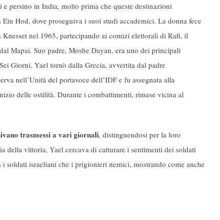
i e persino in India, molto prima che queste destinazioni
a a Ein Hod, dove proseguiva i suoi studi accademici. La donna fece
ta Knesset nel 1965, partecipando ai comizi elettorali di Rafi, il
 dal Mapai. Suo padre, Moshe Dayan, era uno dei principali
ei Giorni, Yael tornò dalla Grecia, avvertita dal padre
iserva nell’Unità del portavoce dell’IDF e fu assegnata alla
izio delle ostilità. Durante i combattimenti, rimase vicina al
nivano trasmessi a vari giornali
, distinguendosi per la loro
ia della vittoria, Yael cercava di catturare i sentimenti dei soldati
ia i soldati israeliani che i prigionieri nemici, mostrando come anche