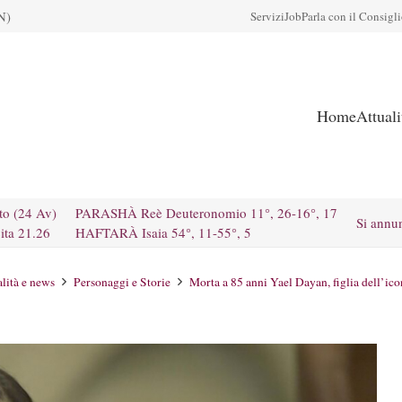
N)
Servizi
Job
Parla con il Consigl
Home
Attual
to (24 Av)
PARASHÀ Reè Deuteronomio 11°, 26-16°, 17
Si annu
ita 21.26
HAFTARÀ Isaia 54°, 11-55°, 5
lità e news
Personaggi e Storie
Morta a 85 anni Yael Dayan, figlia dell’icon