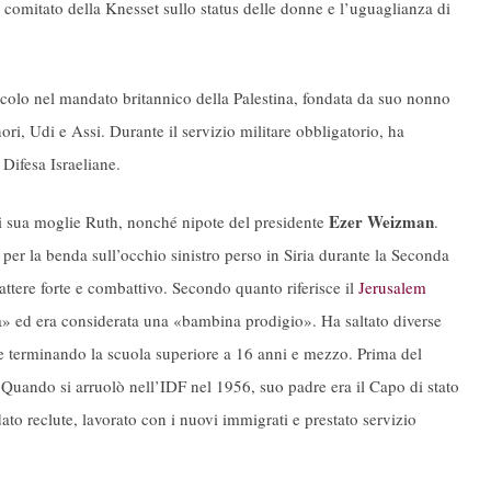
l comitato della Knesset sullo status delle donne e l’uguaglianza di
colo nel mandato britannico della Palestina, fondata da suo nonno
ori, Udi e Assi. Durante il servizio militare obbligatorio, ha
 Difesa Israeliane.
Ezer Weizman
e di sua moglie Ruth, nonché nipote del presidente
.
per la benda sull’occhio sinistro perso in Siria durante la Seconda
ttere forte e combattivo. Secondo quanto riferisce il
Jerusalem
la» ed era considerata una «bambina prodigio». Ha saltato diverse
 e terminando la scuola superiore a 16 anni e mezzo. Prima del
à. Quando si arruolò nell’IDF nel 1956, suo padre era il Capo di stato
to reclute, lavorato con i nuovi immigrati e prestato servizio