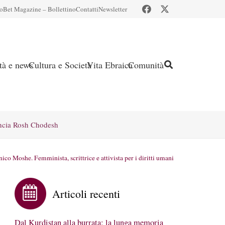
io
Bet Magazine – Bollettino
Contatti
Newsletter
ità e news
Cultura e Società
Vita Ebraica
Comunità
ncia Rosh Chodesh
ico Moshe. Femminista, scrittrice e attivista per i diritti umani
Articoli recenti
Dal Kurdistan alla burrata: la lunga memoria