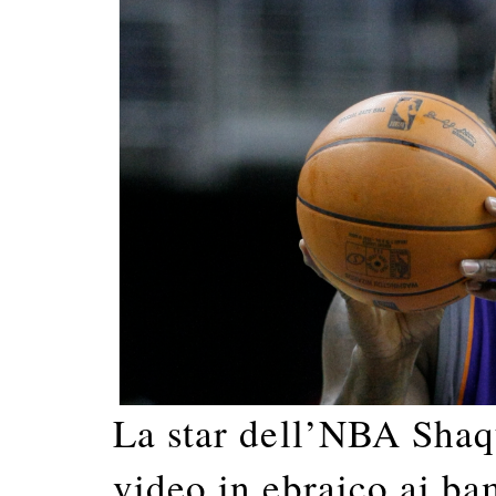
La star dell’NBA Sha
video in ebraico ai bam