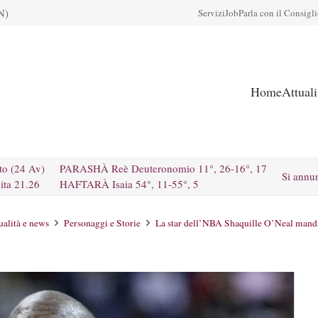
N)
Servizi
Job
Parla con il Consigl
Home
Attual
to (24 Av)
PARASHÀ Reè Deuteronomio 11°, 26-16°, 17
Si annu
ita 21.26
HAFTARÀ Isaia 54°, 11-55°, 5
ualità e news
Personaggi e Storie
La star dell’NBA Shaquille O’Neal manda u