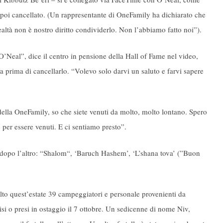
 poi cancellato. (Un rappresentante di OneFamily ha dichiarato che
ealtà non è nostro diritto condividerlo. Non l’abbiamo fatto noi”).
Neal”, dice il centro in pensione della Hall of Fame nel video,
a prima di cancellarlo. “Volevo solo darvi un saluto e farvi sapere
 della OneFamily, so che siete venuti da molto, molto lontano. Spero
 per essere venuti. E ci sentiamo presto”.
 dopo l’altro: “Shalom“, ‘Baruch Hashem’, ‘L’shana tova’ (”Buon
lto quest’estate 39 campeggiatori e personale provenienti da
cisi o presi in ostaggio il 7 ottobre. Un sedicenne di nome Niv,