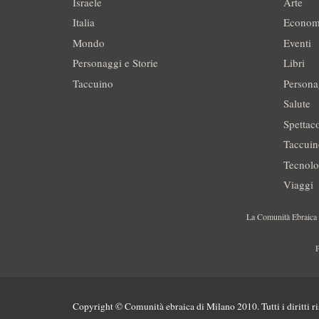
Israele
Arte
Italia
Econom
Mondo
Eventi
Personaggi e Storie
Libri
Taccuino
Persona
Salute
Spettac
Taccui
Tecnolo
Viaggi
La Comunità Ebraica è
P
Copyright © Comunità ebraica di Milano 2010. Tutti i diritti ri