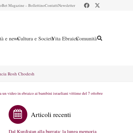
io
Bet Magazine – Bollettino
Contatti
Newsletter
ità e news
Cultura e Società
Vita Ebraica
Comunità
ncia Rosh Chodesh
n video in ebraico ai bambini israeliani vittime del 7 ottobre
Articoli recenti
Dal Kurdistan alla burrata: la lunga memoria