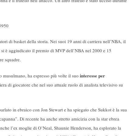
na e il fratello nell’attacco. Un altro fratello è stato ucciso durante
15950
ori di basket della storia. Nei suoi 19 anni di carriera nell’NBA, il
 e si è aggiudicato il premio di MVP dell’NBA nel 2000 e 15
tre squadre.
interesse per
no musulmano, ha espresso più volte il suo
iera di giocatore che nel suo attuale ruolo di analista televisivo su
arlato in ebraico con Jon Stewart e ha spiegato che Sukkot è la sua
“capanna”. Di recente ha anche stretto amicizia con la star ebrea
e l’ex moglie di O’Neal, Shaunie Henderson, ha esplorato la