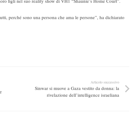
 loro figli nel suo reality show di VH1 “Shaunie’s Home Court”.
tutti, perché sono una persona che ama le persone”, ha dichiarato
Articolo successivo
Sinwar si muove a Gaza vestito da donna: la
e
rivelazione dell’intelligence israeliana