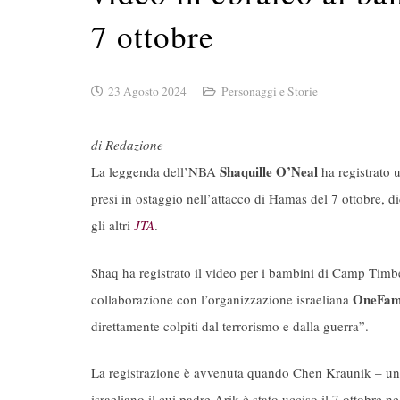
7 ottobre
23 Agosto 2024
Personaggi e Storie
di Redazione
Shaquille O’Neal
La leggenda dell’NBA
ha registrato u
presi in ostaggio nell’attacco di Hamas del 7 ottobre, d
gli altri
JTA
.
Shaq ha registrato il video per i bambini di Camp Timb
OneFam
collaborazione con l’organizzazione israeliana
direttamente colpiti dal terrorismo e dalla guerra”.
La registrazione è avvenuta quando Chen Kraunik – un 
israeliano il cui padre Arik è stato ucciso il 7 ottobre