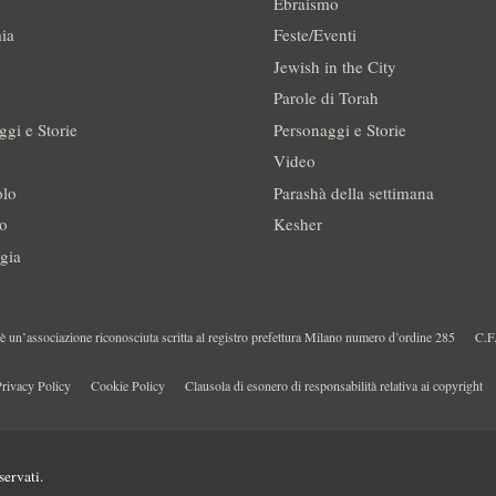
Ebraismo
ia
Feste/Eventi
Jewish in the City
Parole di Torah
ggi e Storie
Personaggi e Storie
Video
olo
Parashà della settimana
no
Kesher
gia
 un’associazione riconosciuta scritta al registro prefettura Milano numero d’ordine 285
C.F
rivacy Policy
Cookie Policy
Clausola di esonero di responsabilità relativa ai copyright
servati.