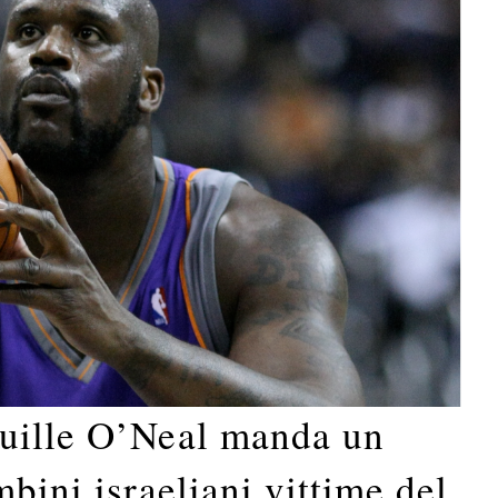
quille O’Neal manda un
bini israeliani vittime del