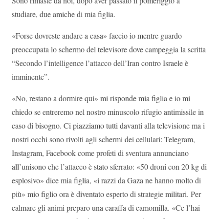
Sono rimaste da noi, dopo aver passato il pomeriggio a
studiare, due amiche di mia figlia.
«Forse dovreste andare a casa» faccio io mentre guardo
preoccupata lo schermo del televisore dove campeggia la scritta
“Secondo l’intelligence l’attacco dell’Iran contro Israele è
imminente”.
«No, restano a dormire qui» mi risponde mia figlia e io mi
chiedo se entreremo nel nostro minuscolo rifugio antimissile in
caso di bisogno. Ci piazziamo tutti davanti alla televisione ma i
nostri occhi sono rivolti agli schermi dei cellulari: Telegram,
Instagram, Facebook come profeti di sventura annunciano
all’unisono che l’attacco è stato sferrato: «50 droni con 20 kg di
esplosivo» dice mia figlia, «i razzi da Gaza ne hanno molto di
più» mio figlio ora è diventato esperto di strategie militari. Per
calmare gli animi preparo una caraffa di camomilla. «Ce l’hai