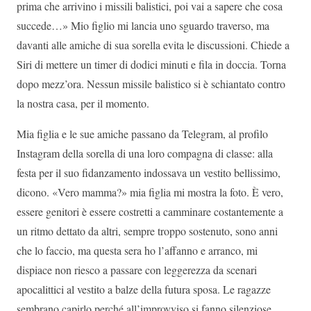
prima che arrivino i missili balistici, poi vai a sapere che cosa
succede…» Mio figlio mi lancia uno sguardo traverso, ma
davanti alle amiche di sua sorella evita le discussioni. Chiede a
Siri di mettere un timer di dodici minuti e fila in doccia. Torna
dopo mezz’ora. Nessun missile balistico si è schiantato contro
la nostra casa, per il momento.
Mia figlia e le sue amiche passano da Telegram, al profilo
Instagram della sorella di una loro compagna di classe: alla
festa per il suo fidanzamento indossava un vestito bellissimo,
dicono. «Vero mamma?» mia figlia mi mostra la foto. È vero,
essere genitori è essere costretti a camminare costantemente a
un ritmo dettato da altri, sempre troppo sostenuto, sono anni
che lo faccio, ma questa sera ho l’affanno e arranco, mi
dispiace non riesco a passare con leggerezza da scenari
apocalittici al vestito a balze della futura sposa. Le ragazze
sembrano capirlo perché all’improvviso si fanno silenziose.