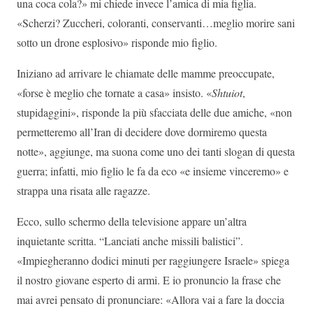
una coca cola?» mi chiede invece l’amica di mia figlia.
«Scherzi? Zuccheri, coloranti, conservanti…meglio morire sani
sotto un drone esplosivo» risponde mio figlio.
Iniziano ad arrivare le chiamate delle mamme preoccupate,
«forse è meglio che tornate a casa» insisto. «
Shtuiot
,
stupidaggini», risponde la più sfacciata delle due amiche, «non
permetteremo all’Iran di decidere dove dormiremo questa
notte», aggiunge, ma suona come uno dei tanti slogan di questa
guerra; infatti, mio figlio le fa da eco «e insieme vinceremo» e
strappa una risata alle ragazze.
Ecco, sullo schermo della televisione appare un’altra
inquietante scritta. “Lanciati anche missili balistici”.
«Impiegheranno dodici minuti per raggiungere Israele» spiega
il nostro giovane esperto di armi. E io pronuncio la frase che
mai avrei pensato di pronunciare: «Allora vai a fare la doccia