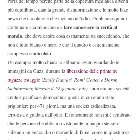
vorrà del tempo perché parte della copertura mediatica diventi
più equilibrata, data la grande disinformazione e le molte fake
news che circolano e che incitano all’odio. Dobbiamo quindi
fare conoscere la verità al
continuare a comunicare e a
mondo
, che deve capire cosa esattamente sta succedendo, che
non è tutto bianco e nero, e che il quadro è estremamente
complesso e articolato.
Un esempio molto chiaro lo abbiamo avuto guardando le
immagini da Gaza, durante la l
iberazione delle prime tre
ragazze ostaggio
(
Emily Damari,
Romi
Gonen e Doron
Steinbrecher, liberate il 19 gennaio, ndr)
: non era una società
civile e pacifica e democratica quella in cui erano state
prigioniere per 471 giorni, ma una società radicalizzata,
terrorista e guidata dall’odio. E francamente non mi è sembrato
che le persone che abbiamo visto nelle immagini stessero
subendo un genocidio o morendo di fame, come in questi mesi