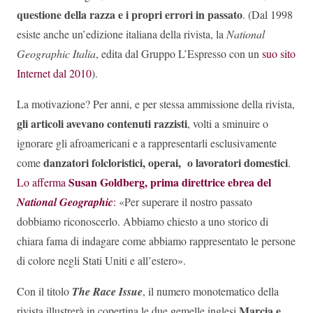
questione della razza e i propri errori in passato
. (Dal 1998
esiste anche un’edizione italiana della rivista, la
National
Geographic Italia
, edita dal Gruppo L’Espresso con un
suo sito
Internet dal 2010
).
La motivazione? Per anni, e per stessa ammissione della rivista,
gli articoli avevano contenuti razzisti
,
volti a sminuire o
ignorare gli afroamericani e a rappresentarli esclusivamente
danzatori folcloristici, operai, o lavoratori domestici
come
.
Susan Goldberg, prima
direttrice ebrea del
Lo afferma
National Geographic
:
«Per superare il nostro passato
dobbiamo riconoscerlo. Abbiamo chiesto a uno storico di
chiara fama di indagare come abbiamo rappresentato le persone
di colore negli Stati Uniti e all’estero».
Con il titolo
The Race Issue
, il numero monotematico della
Marcia e
rivista illustrerà in copertina le due gemelle inglesi