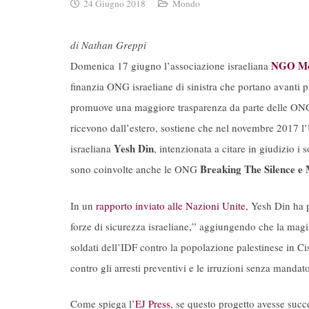
24 Giugno 2018
Mondo
di Nathan Greppi
NGO Mo
Domenica 17 giugno l’associazione israeliana
finanzia ONG israeliane di sinistra che portano avanti p
promuove una maggiore trasparenza da parte delle ONG i
ricevono dall’estero, sostiene che nel novembre 2017 
Yesh Din
israeliana
, intenzionata a citare in giudizio i 
Breaking The Silence e M
sono coinvolte anche le ONG
In un
rapporto inviato alle Nazioni Unite
, Yesh Din ha p
forze di sicurezza israeliane,” aggiungendo che la magist
soldati dell’IDF contro la popolazione palestinese in C
contro gli arresti preventivi e le irruzioni senza mandato
Come spiega l’
EJ Press
, se questo progetto avesse suc