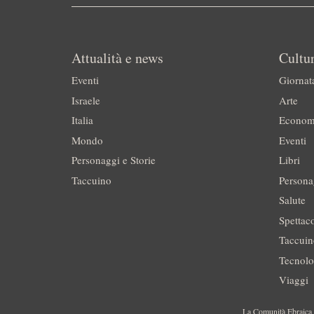
Attualità e news
Cultur
Eventi
Giornat
Israele
Arte
Italia
Econom
Mondo
Eventi
Personaggi e Storie
Libri
Taccuino
Persona
Salute
Spettac
Taccui
Tecnolo
Viaggi
La Comunità Ebraica è