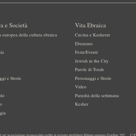
a e Società
Vita Ebraica
a europea della cultura ebraica
Cucina e Kasherut
Ebraismo
ia
Feste/Eventi
Jewish in the City
Parole di Torah
ggi e Storie
Personaggi e Storie
Video
olo
Parashà della settimana
no
Kesher
gia
 un’associazione riconosciuta scritta al registro prefettura Milano numero d’ordine 285
C.F