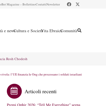
io
Bet Magazine – Bollettino
Contatti
Newsletter
ità e news
Cultura e Società
Vita Ebraica
Comunità
ncia Rosh Chodesh
 rivela: l’UE finanzia le Ong che processano i soldati israeliani
Articoli recenti
Premi Ophir 2026: “Tell Me Everything” segna