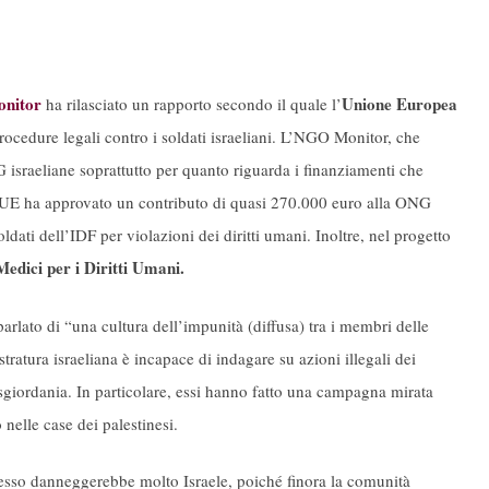
nitor
Unione Europea
ha rilasciato un rapporto secondo il quale l’
rocedure legali contro i soldati israeliani. L’NGO Monitor, che
sraeliane soprattutto per quanto riguarda i finanziamenti che
l’UE ha approvato un contributo di quasi 270.000 euro alla ONG
soldati dell’IDF per violazioni dei diritti umani. Inoltre, nel progetto
edici per i Diritti Umani.
arlato di “una cultura dell’impunità (diffusa) tra i membri delle
ratura israeliana è incapace di indagare su azioni illegali dei
isgiordania. In particolare, essi hanno fatto una campagna mirata
 nelle case dei palestinesi.
cesso danneggerebbe molto Israele, poiché finora la comunità