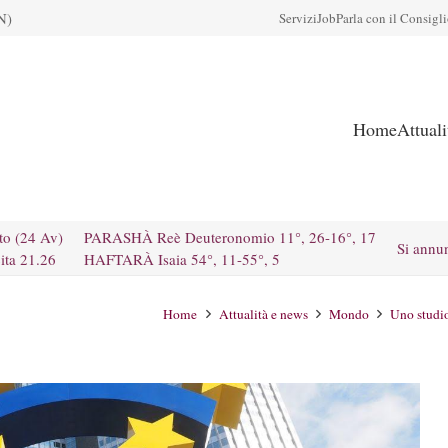
N)
Servizi
Job
Parla con il Consigl
Home
Attual
to (24 Av)
PARASHÀ Reè Deuteronomio 11°, 26-16°, 17
Si annu
ita 21.26
HAFTARÀ Isaia 54°, 11-55°, 5
Home
Attualità e news
Mondo
Uno studio