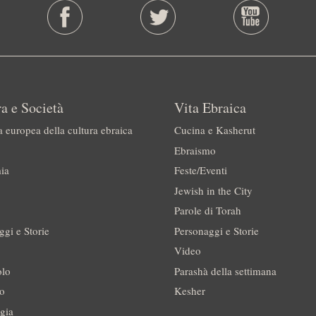
a e Società
Vita Ebraica
a europea della cultura ebraica
Cucina e Kasherut
Ebraismo
ia
Feste/Eventi
Jewish in the City
Parole di Torah
ggi e Storie
Personaggi e Storie
Video
olo
Parashà della settimana
no
Kesher
gia