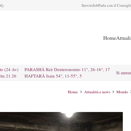
N)
Servizi
Job
Parla con il Consigl
Home
Attual
to (24 Av)
PARASHÀ Reè Deuteronomio 11°, 26-16°, 17
Si annu
ita 21.26
HAFTARÀ Isaia 54°, 11-55°, 5
Home
Attualità e news
Mondo