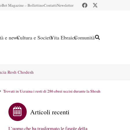
io
Bet Magazine – Bollettino
Contatti
Newsletter
ità e news
Cultura e Società
Vita Ebraica
Comunità
ncia Rosh Chodesh
Trovati in Ucraina i resti di 286 ebrei uccisi durante la Shoah
Articoli recenti
L’uomo che ha trasformato le favole della