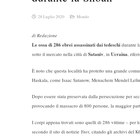
28 Luglio 2020
Mondo
di Redazione
Le ossa di 286 ebrei assassinati dai tedeschi
durante l
Sataniv
Ucraina
sotto il mercato nella città di
, in
, rifer
È noto che questa località ha protetto una grande comu
Haskala, come Isaac Satanow, Menachem Mendel Lefin 
Dopo essere stata preservata dalla persecuzione per secol
provocando il massacro di 800 persone, la maggior part
I corpi appena trovati sono quelli di 286 vittime – per
secondo il sito di notizie
Ynet
, citando gli archivi del 