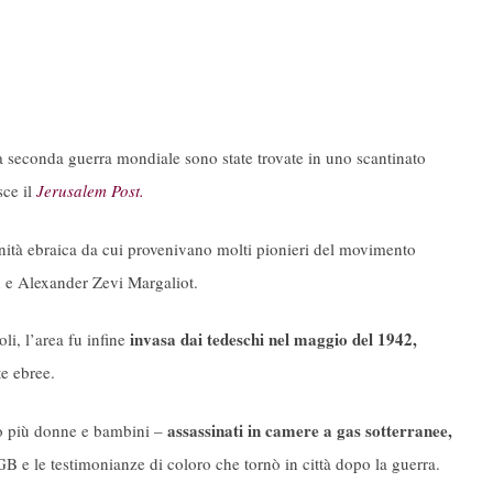
a seconda guerra mondiale sono state trovate in uno scantinato
isce il
Jerusalem Post.
nità ebraica da cui provenivano molti pionieri del movimento
e Alexander Zevi Margaliot.
invasa dai tedeschi nel maggio del 1942,
i, l’area fu infine
e ebree.
assassinati in camere a gas sotterranee,
 lo più donne e bambini –
KGB e le testimonianze di coloro che tornò in città dopo la guerra.