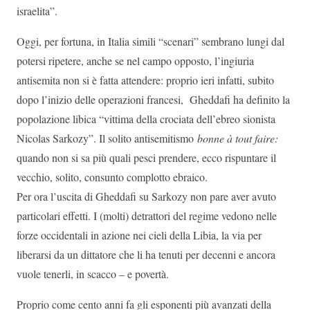
israelita”.
Oggi, per fortuna, in Italia simili “scenari” sembrano lungi dal
potersi ripetere, anche se nel campo opposto, l’ingiuria
antisemita non si è fatta attendere: proprio ieri infatti, subito
dopo l’inizio delle operazioni francesi, Gheddafi ha definito la
popolazione libica “vittima della crociata dell’ebreo sionista
Nicolas Sarkozy”. Il solito antisemitismo
bonne à tout faire:
quando non si sa più quali pesci prendere, ecco rispuntare il
vecchio, solito, consunto complotto ebraico.
Per ora l’uscita di Gheddafi su Sarkozy non pare aver avuto
particolari effetti. I (molti) detrattori del regime vedono nelle
forze occidentali in azione nei cieli della Libia, la via per
liberarsi da un dittatore che li ha tenuti per decenni e ancora
vuole tenerli, in scacco – e povertà.
Proprio come cento anni fa gli esponenti più avanzati della