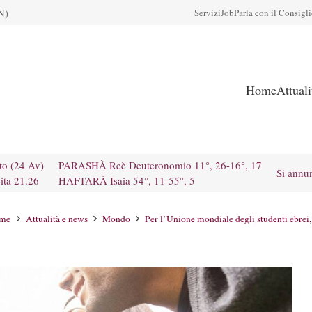
N)
Servizi
Job
Parla con il Consigl
Home
Attual
to (24 Av)
PARASHÀ Reè Deuteronomio 11°, 26-16°, 17
Si annu
ita 21.26
HAFTARÀ Isaia 54°, 11-55°, 5
me
Attualità e news
Mondo
Per l’Unione mondiale degli studenti ebrei, 