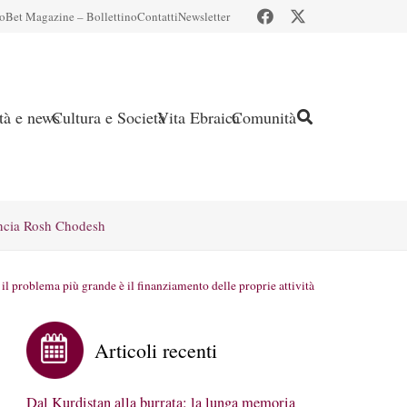
io
Bet Magazine – Bollettino
Contatti
Newsletter
ità e news
Cultura e Società
Vita Ebraica
Comunità
ncia Rosh Chodesh
il problema più grande è il finanziamento delle proprie attività
Articoli recenti
Dal Kurdistan alla burrata: la lunga memoria