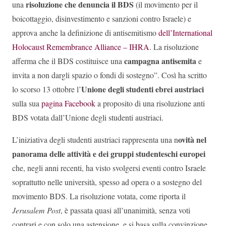
risoluzione che denuncia il BDS
una
(il movimento per il
boicottaggio, disinvestimento e sanzioni contro Israele) e
approva anche la definizione di antisemitismo
dell’International
Holocaust Remembrance Alliance – IHRA
. La risoluzione
campagna antisemita
afferma che il BDS costituisce una
e
invita a non dargli spazio o fondi di sostegno”. Così ha scritto
Unione degli studenti ebrei austriaci
lo scorso 13 ottobre l’
sulla sua
pagina Facebook
a proposito di una risoluzione anti
BDS votata dall’Unione degli studenti austriaci.
ovità nel
L’iniziativa degli studenti austriaci rappresenta una n
panorama delle attività e dei gruppi studenteschi europei
che, negli anni recenti, ha visto svolgersi eventi contro Israele
soprattutto nelle università, spesso ad opera o a sostegno del
movimento BDS. La risoluzione votata, come riporta il
Jerusalem Post
, è passata quasi all’unanimità, senza voti
contrari e con solo una astensione, e si basa sulla convinzione