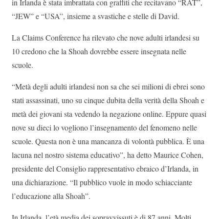
in Irlanda è stata imbrattata con graffiti che recitavano “RAT”,
“JEW” e “USA”, insieme a svastiche e stelle di David.
La Claims Conference ha rilevato che nove adulti irlandesi su
10 credono che la Shoah dovrebbe essere insegnata nelle
scuole.
“Metà degli adulti irlandesi non sa che sei milioni di ebrei sono
stati assassinati, uno su cinque dubita della verità della Shoah e
metà dei giovani sta vedendo la negazione online. Eppure quasi
nove su dieci lo vogliono l’insegnamento del fenomeno nelle
scuole. Questa non è una mancanza di volontà pubblica. È una
lacuna nel nostro sistema educativo”, ha detto Maurice Cohen,
presidente del Consiglio rappresentativo ebraico d’Irlanda, in
una dichiarazione. “Il pubblico vuole in modo schiacciante
l’educazione alla Shoah”.
In Irlanda, l’età media dei sopravvissuti è di 87 anni. Molti