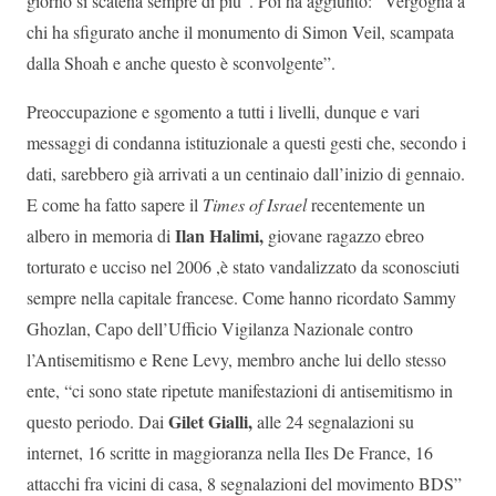
giorno si scatena sempre di più”. Poi ha aggiunto: “Vergogna a
chi ha sfigurato anche il monumento di Simon Veil, scampata
dalla Shoah e anche questo è sconvolgente”.
Preoccupazione e sgomento a tutti i livelli, dunque e vari
messaggi di condanna istituzionale a questi gesti che, secondo i
dati, sarebbero già arrivati a un centinaio dall’inizio di gennaio.
E come ha fatto sapere il
Times of Israel
recentemente un
Ilan Halimi,
albero in memoria di
giovane ragazzo ebreo
torturato e ucciso nel 2006 ,è stato vandalizzato da sconosciuti
sempre nella capitale francese. Come hanno ricordato Sammy
Ghozlan, Capo dell’Ufficio Vigilanza Nazionale contro
l’Antisemitismo e Rene Levy, membro anche lui dello stesso
ente, “ci sono state ripetute manifestazioni di antisemitismo in
Gilet Gialli,
questo periodo. Dai
alle 24 segnalazioni su
internet, 16 scritte in maggioranza nella Iles De France, 16
attacchi fra vicini di casa, 8 segnalazioni del movimento BDS”