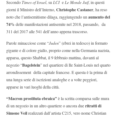
Secondo
Times of Israel
, su
LCI
e
Le Monde Juif
, in questi
Christophe Castaner
giorni il Ministro dell’Interno,
, ha reso
aumento del
noto che l’antisemitismo dilaga, raggiungendo un
74%
delle manifestazioni antisemite nel 2018, passando, da
311 del 2017 alle 541 dell’anno appena trascorso.
Parole minacciose come “
Juden
” (ebrei in tedesco) in formato
gigante e di colore giallo, proprio come nella Germania nazista,
apparsa, questo Shabbat, il 9 febbraio mattina, davanti al
Bagelstein
negozio “
” nel quartiere di Ile Saint-Louis nel quarto
arrondissement della capitale francese. E questa è la prima di
una lunga serie di iscrizioni analoghe e a volte peggiori,
apparse in vari luoghi della città.
“Macron prostituta ebraica”
è la scritta comparsa sulle mura
ritratti di
di un negozio in un altro quartiere o ancora due
Simone Veil
realizzati dall’artista C215, vero nome Christian