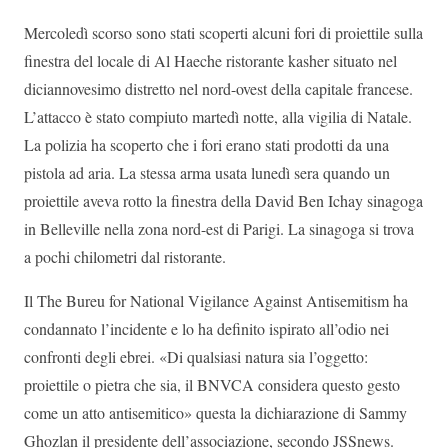
Mercoledì scorso sono stati scoperti alcuni fori di proiettile sulla
finestra del locale di Al Haeche ristorante kasher situato nel
diciannovesimo distretto nel nord-ovest della capitale francese.
L’attacco è stato compiuto martedì notte, alla vigilia di Natale.
La polizia ha scoperto che i fori erano stati prodotti da una
pistola ad aria. La stessa arma usata lunedì sera quando un
proiettile aveva rotto la finestra della David Ben Ichay sinagoga
in Belleville nella zona nord-est di Parigi. La sinagoga si trova
a pochi chilometri dal ristorante.
Il The Bureu for National Vigilance Against Antisemitism ha
condannato l’incidente e lo ha definito ispirato all’odio nei
confronti degli ebrei. «Di qualsiasi natura sia l’oggetto:
proiettile o pietra che sia, il BNVCA considera questo gesto
come un atto antisemitico» questa la dichiarazione di Sammy
Ghozlan il presidente dell’associazione, secondo JSSnews.