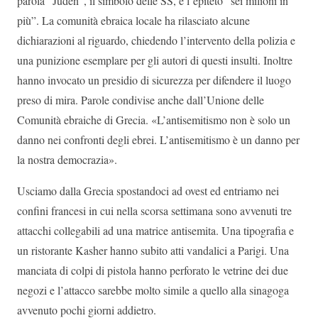
parola “Juden”, il simbolo delle SS, e l’epiteto “sei milioni in
più”. La comunità ebraica locale ha rilasciato alcune
dichiarazioni al riguardo, chiedendo l’intervento della polizia e
una punizione esemplare per gli autori di questi insulti. Inoltre
hanno invocato un presidio di sicurezza per difendere il luogo
preso di mira. Parole condivise anche dall’Unione delle
Comunità ebraiche di Grecia. «L’antisemitismo non è solo un
danno nei confronti degli ebrei. L’antisemitismo è un danno per
la nostra democrazia».
Usciamo dalla Grecia spostandoci ad ovest ed entriamo nei
confini francesi in cui nella scorsa settimana sono avvenuti tre
attacchi collegabili ad una matrice antisemita. Una tipografia e
un ristorante Kasher hanno subito atti vandalici a Parigi. Una
manciata di colpi di pistola hanno perforato le vetrine dei due
negozi e l’attacco sarebbe molto simile a quello alla sinagoga
avvenuto pochi giorni addietro.