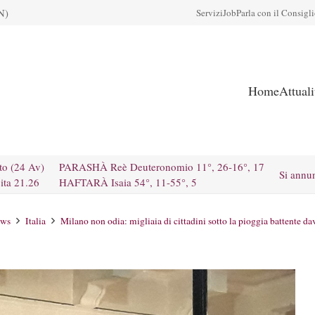
N)
Servizi
Job
Parla con il Consigl
Home
Attual
to (24 Av)
PARASHÀ Reè Deuteronomio 11°, 26-16°, 17
Si annu
ita 21.26
HAFTARÀ Isaia 54°, 11-55°, 5
ews
Italia
Milano non odia: migliaia di cittadini sotto la pioggia battente 