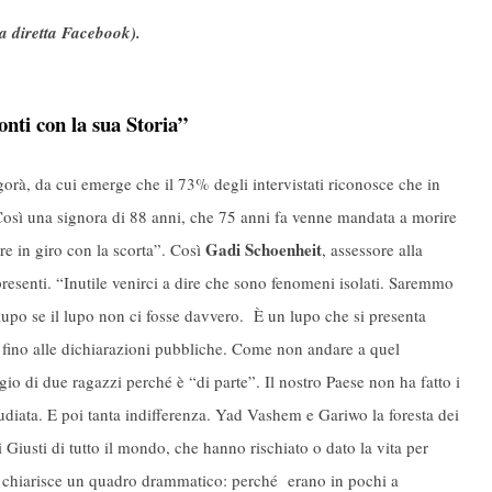
a diretta Facebook).
onti con la sua Storia”
rà, da cui emerge che il 73% degli intervistati riconosce che in
 Così una signora di 88 anni, che 75 anni fa venne mandata a morire
Gadi Schoenheit
e in giro con la scorta”. Così
, assessore alla
resenti. “Inutile venirci a dire che sono fenomeni isolati. Saremmo
lupo se il lupo non ci fosse davvero. È un lupo che si presenta
ial fino alle dichiarazioni pubbliche. Come non andare a quel
io di due ragazzi perché è “di parte”. Il nostro Paese non ha fatto i
tudiata. E poi tanta indifferenza. Yad Vashem e Gariwo la foresta dei
Giusti di tutto il mondo, che hanno rischiato o dato la vita per
to chiarisce un quadro drammatico: perché erano in pochi a