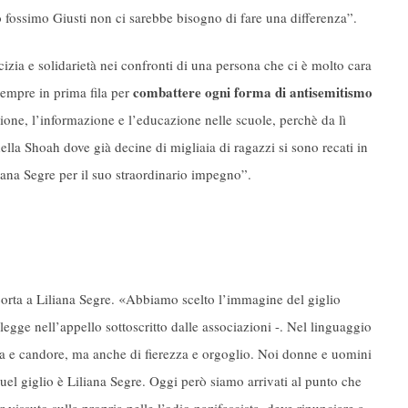
do fossimo Giusti non ci sarebbe bisogno di fare una differenza”.
cizia e solidarietà nei confronti di una persona che ci è molto cara
combattere ogni forma di antisemitismo
sempre in prima fila per
zione, l’informazione e l’educazione nelle scuole, perchè da lì
ella Shoah dove già decine di migliaia di ragazzi si sono recati in
iliana Segre per il suo straordinario impegno”.
«
corta a Liliana Segre.
Abbiamo scelto l’immagine del giglio
 legge nell’appello sottoscritto dalle associazioni -. Nel linguaggio
nza e candore, ma anche di fierezza e orgoglio. Noi donne e uomini
el giglio è Liliana Segre. Oggi però siamo arrivati al punto che
 vissuto sulla propria pelle l’odio nazifascista, deve rinunciare a