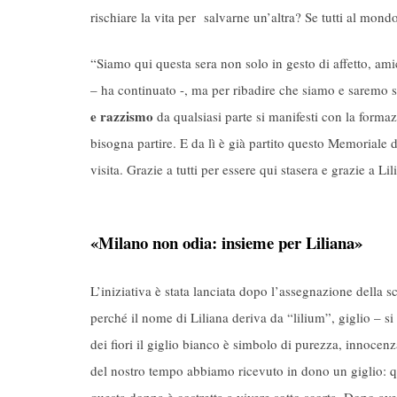
rischiare la vita per salvarne un’altra? Se tutti al mon
“Siamo qui questa sera non solo in gesto di affetto, ami
– ha continuato -, ma per ribadire che siamo e saremo 
e razzismo
da qualsiasi parte si manifesti con la forma
bisogna partire. E da lì è già partito questo Memoriale d
visita. Grazie a tutti per essere qui stasera e grazie a L
«Milano non odia: insieme per Liliana»
L’iniziativa è stata lanciata dopo l’assegnazione della s
perché il nome di Liliana deriva da “lilium”, giglio – si
dei fiori il giglio bianco è simbolo di purezza, innoce
del nostro tempo abbiamo ricevuto in dono un giglio: qu
questa donna è costretta a vivere sotto scorta. Dopo aver