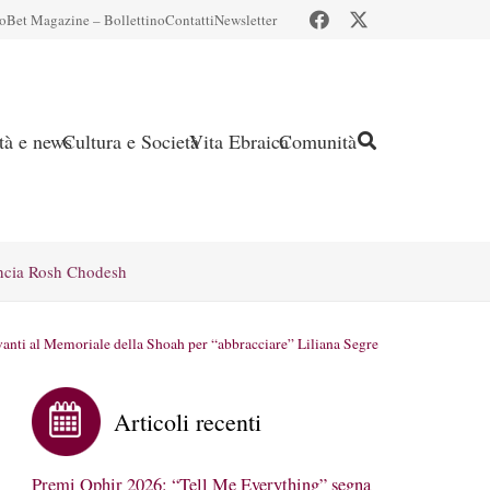
io
Bet Magazine – Bollettino
Contatti
Newsletter
ità e news
Cultura e Società
Vita Ebraica
Comunità
ncia Rosh Chodesh
davanti al Memoriale della Shoah per “abbracciare” Liliana Segre
Articoli recenti
Premi Ophir 2026: “Tell Me Everything” segna