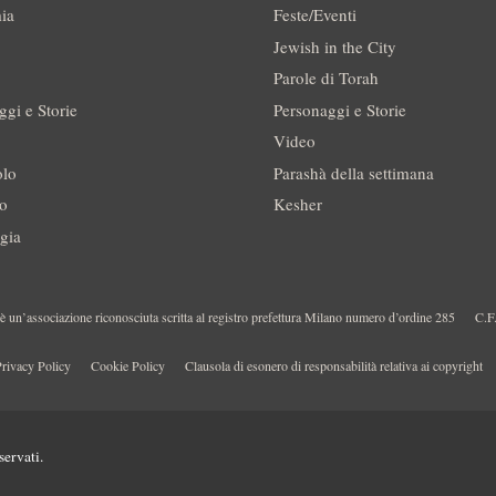
ia
Feste/Eventi
Jewish in the City
Parole di Torah
ggi e Storie
Personaggi e Storie
Video
olo
Parashà della settimana
no
Kesher
gia
 un’associazione riconosciuta scritta al registro prefettura Milano numero d’ordine 285
C.F
rivacy Policy
Cookie Policy
Clausola di esonero di responsabilità relativa ai copyright
servati.