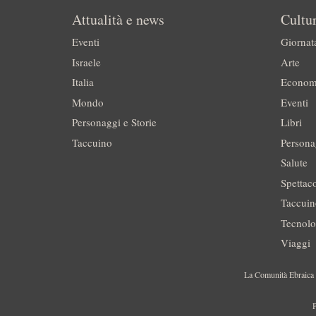
Attualità e news
Cultur
Eventi
Giornat
Israele
Arte
Italia
Econom
Mondo
Eventi
Personaggi e Storie
Libri
Taccuino
Persona
Salute
Spettac
Taccui
Tecnolo
Viaggi
La Comunità Ebraica è
P