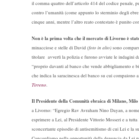
il comma quattro dell’articolo 414 del codice penale, pun
contro l’umanità (come appunto lo sterminio degli ebre
cinque anni, mentre l’altro reato contestato è punito co
Non è la prima volta che il mercato di Livorno è stato
minacciose e stelle di David
(foto in alto)
sono comparse 
titolare avvertì la polizia e furono avviate le indagini da
“proprio davanti al banco che vende abbigliamento e bia
che indica la saracinesca del banco su cui compaiono alt
Tirreno
.
Il Presidente della Comunità ebraica di Milano, Milo 
a Livorno: “Egregio Rav Avraham Nino Dayan, a nome 
esprimere a Lei, al Presidente Vittorio Mosseri e a tutta
sconcertante episodio di antisemitismo di cui Lei e la sua
Concordiamo nella opportunità della denuncia da Lei pre