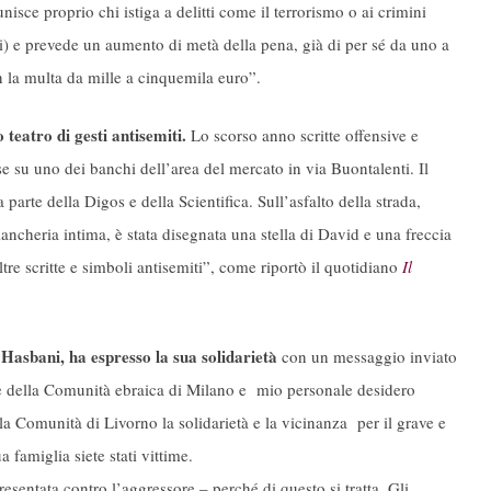
isce proprio chi istiga a delitti come il terrorismo o ai crimini
i) e prevede un aumento di metà della pena, già di per sé da uno a
n la multa da mille a cinquemila euro”.
 teatro di gesti antisemiti.
Lo scorso anno scritte offensive e
su uno dei banchi dell’area del mercato in via Buontalenti. Il
 parte della Digos e della Scientifica. Sull’asfalto della strada,
ncheria intima, è stata disegnata una stella di David e una freccia
re scritte e simboli antisemiti”, come riportò il quotidiano
Il
Hasbani, ha espresso la sua solidarietà
con un messaggio inviato
della Comunità ebraica di Milano e mio personale desidero
 la Comunità di Livorno la solidarietà e la vicinanza per il grave e
 famiglia siete stati vittime.
sentata contro l’aggressore – perché di questo si tratta. Gli