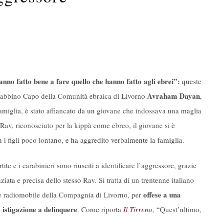
hanno fatto bene a fare quello che hanno fatto agli ebrei”:
queste
Avraham Dayan
 Rabbino Capo della Comunità ebraica di Livorno
,
famiglia, è stato affiancato da un giovane che indossava una maglia
Rav, riconosciuto per la kippà come ebreo, il giovane si è
 i figli poco lontano, e ha aggredito verbalmente la famiglia.
e e i carabinieri sono riusciti a identificare l’aggressore, grazie
iata e precisa dello stesso Rav. Si tratta di un trentenne italiano
offese a una
 e radiomobile della Compagnia di Livorno, per
 istigazione a delinquere
. Come riporta
Il Tirreno
, “Quest’ultimo,