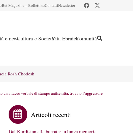
io
Bet Magazine – Bollettino
Contatti
Newsletter
ità e news
Cultura e Società
Vita Ebraica
Comunità
ncia Rosh Chodesh
o un attacco verbale di stampo antisemita, trovato l’aggressore
Articoli recenti
Dal Kurdistan alla burrata: la lunga memoria