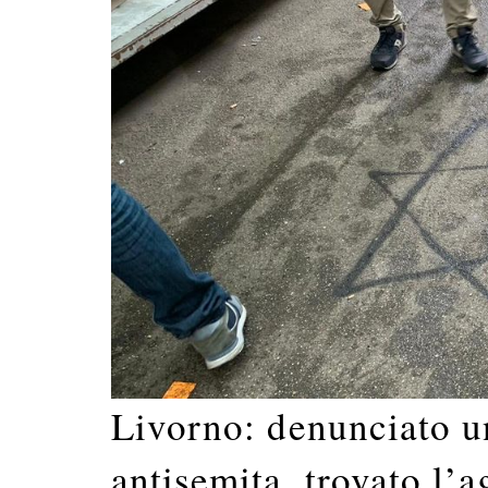
Livorno: denunciato u
antisemita, trovato l’