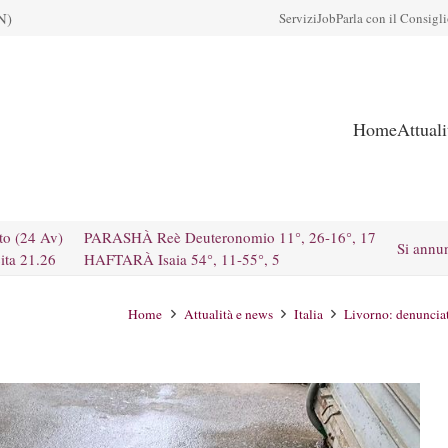
N)
Servizi
Job
Parla con il Consigl
Home
Attual
to (24 Av)
PARASHÀ Reè Deuteronomio 11°, 26-16°, 17
Si annu
ita 21.26
HAFTARÀ Isaia 54°, 11-55°, 5
Home
Attualità e news
Italia
Livorno: denunciat