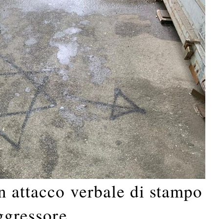
n attacco verbale di stampo
aggressore