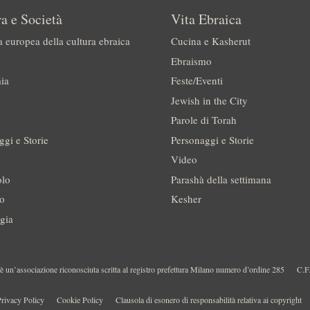
a e Società
Vita Ebraica
a europea della cultura ebraica
Cucina e Kasherut
Ebraismo
ia
Feste/Eventi
Jewish in the City
Parole di Torah
ggi e Storie
Personaggi e Storie
Video
olo
Parashà della settimana
no
Kesher
gia
 un’associazione riconosciuta scritta al registro prefettura Milano numero d’ordine 285
C.F
rivacy Policy
Cookie Policy
Clausola di esonero di responsabilità relativa ai copyright