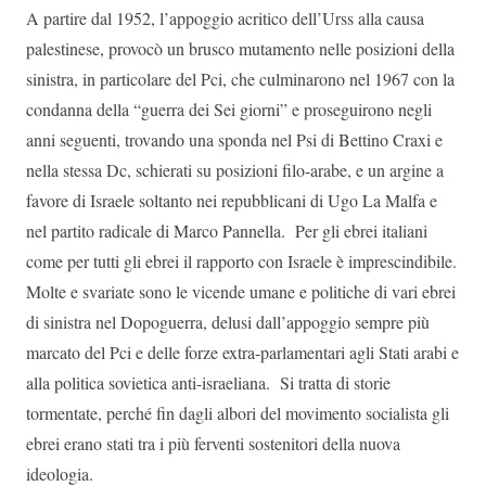
A partire dal 1952, l’appoggio acritico dell’Urss alla causa
palestinese, provocò un brusco mutamento nelle posizioni della
sinistra, in particolare del Pci, che culminarono nel 1967 con la
condanna della “guerra dei Sei giorni” e proseguirono negli
anni seguenti, trovando una sponda nel Psi di Bettino Craxi e
nella stessa Dc, schierati su posizioni filo-arabe, e un argine a
favore di Israele soltanto nei repubblicani di Ugo La Malfa e
nel partito radicale di Marco Pannella. Per gli ebrei italiani
come per tutti gli ebrei il rapporto con Israele è imprescindibile.
Molte e svariate sono le vicende umane e politiche di vari ebrei
di sinistra nel Dopoguerra, delusi dall’appoggio sempre più
marcato del Pci e delle forze extra-parlamentari agli Stati arabi e
alla politica sovietica anti-israeliana. Si tratta di storie
tormentate, perché fin dagli albori del movimento socialista gli
ebrei erano stati tra i più ferventi sostenitori della nuova
ideologia.