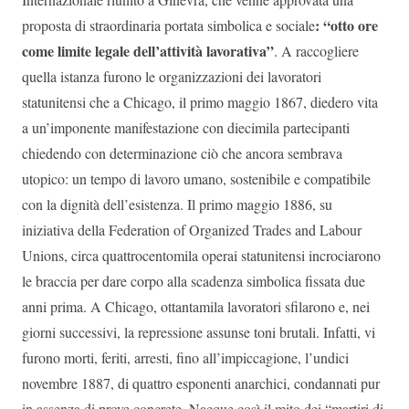
: “otto ore
proposta di straordinaria portata simbolica e sociale
come limite legale dell’attività lavorativa”
. A raccogliere
quella istanza furono le organizzazioni dei lavoratori
statunitensi che a Chicago, il primo maggio 1867, diedero vita
a un’imponente manifestazione con diecimila partecipanti
chiedendo con determinazione ciò che ancora sembrava
utopico: un tempo di lavoro umano, sostenibile e compatibile
con la dignità dell’esistenza. Il primo maggio 1886, su
iniziativa della Federation of Organized Trades and Labour
Unions, circa quattrocentomila operai statunitensi incrociarono
le braccia per dare corpo alla scadenza simbolica fissata due
anni prima. A Chicago, ottantamila lavoratori sfilarono e, nei
giorni successivi, la repressione assunse toni brutali. Infatti, vi
furono morti, feriti, arresti, fino all’impiccagione, l’undici
novembre 1887, di quattro esponenti anarchici, condannati pur
in assenza di prove concrete. Nacque così il mito dei “martiri di