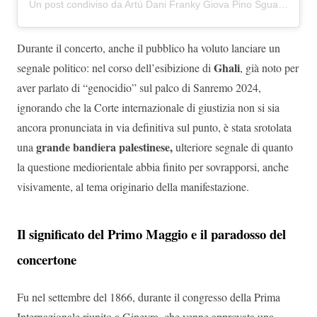
Un post condiviso da Artú Dani Franky Giova Pino Sguanda (@i.patagarri)
Durante il concerto, anche il pubblico ha voluto lanciare un
Ghali
segnale politico: nel corso dell’esibizione di
, già noto per
aver parlato di “genocidio” sul palco di Sanremo 2024,
ignorando che la Corte internazionale di giustizia non si sia
ancora pronunciata in via definitiva sul punto, è stata srotolata
grande bandiera palestinese,
una
ulteriore segnale di quanto
la questione mediorientale abbia finito per sovrapporsi, anche
visivamente, al tema originario della manifestazione.
Il significato del Primo Maggio e il paradosso del
concertone
Fu nel settembre del 1866, durante il congresso della Prima
Internazionale riunito a Ginevra, che venne approvata una