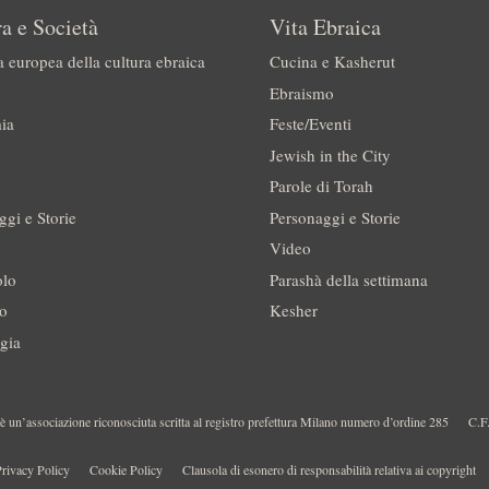
a e Società
Vita Ebraica
a europea della cultura ebraica
Cucina e Kasherut
Ebraismo
ia
Feste/Eventi
Jewish in the City
Parole di Torah
ggi e Storie
Personaggi e Storie
Video
olo
Parashà della settimana
no
Kesher
gia
 un’associazione riconosciuta scritta al registro prefettura Milano numero d’ordine 285
C.F
rivacy Policy
Cookie Policy
Clausola di esonero di responsabilità relativa ai copyright