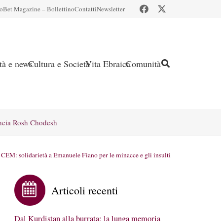
io
Bet Magazine – Bollettino
Contatti
Newsletter
ità e news
Cultura e Società
Vita Ebraica
Comunità
ncia Rosh Chodesh
CEM: solidarietà a Emanuele Fiano per le minacce e gli insulti
Articoli recenti
Dal Kurdistan alla burrata: la lunga memoria