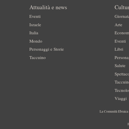
Attualità e news
Cultur
Eventi
Giornat
Israele
Arte
Italia
Econom
Mondo
Eventi
Personaggi e Storie
Libri
Taccuino
Persona
Salute
Spettac
Taccui
Tecnolo
Viaggi
La Comunità Ebraica è
P