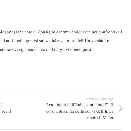
Meghnagi insieme al Consiglio esprime solidarietà nei confronti del
ti antisemiti apparsi sui social e sui muri dell’Università La
ettorale venga macchiata da fatti gravi come questi.
Articolo successivo
da
“I campioni dell’Italia sono ebrei!”. Il
 per il
coro antisemita della curva dell’Inter
contro il Milan