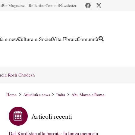
io
Bet Magazine – Bollettino
Contatti
Newsletter
ità e news
Cultura e Società
Vita Ebraica
Comunità
ncia Rosh Chodesh
Home
Attualità e news
Italia
Abu Mazen a Roma
Articoli recenti
Dal Kurdistan alla burrata: la lunga memoria