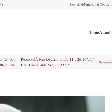
N)
Servizi
Job
Parla con il Consigl
Home
Attual
to (24 Av)
PARASHÀ Reè Deuteronomio 11°, 26-16°, 17
Si annu
ita 21.26
HAFTARÀ Isaia 54°, 11-55°, 5